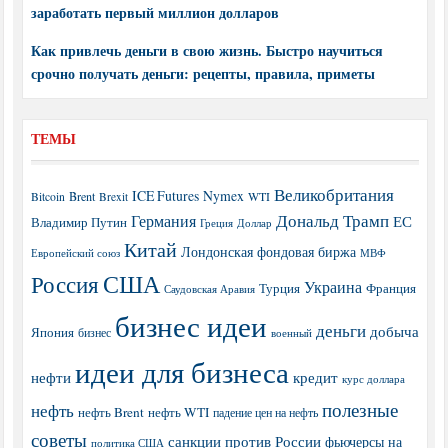
заработать первый миллион долларов
Как привлечь деньги в свою жизнь. Быстро научиться
срочно получать деньги: рецепты, правила, приметы
ТЕМЫ
Великобритания
ICE Futures
Nymex
Brent
WTI
Bitcoin
Brexit
Дональд Трамп
Германия
ЕС
Владимир Путин
Греция
Доллар
Китай
Лондонская фондовая биржа
МВФ
Европейский союз
США
Россия
Украина
Турция
Франция
Саудовская Аравия
бизнес идеи
деньги
добыча
Япония
бизнес
военный
идеи для бизнеса
нефти
кредит
курс доллара
полезные
нефть
нефть Brent
нефть WTI
падение цен на нефть
советы
санкции против России
фьючерсы на
политика США