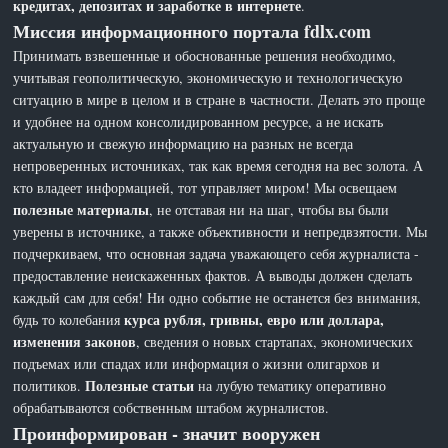
кредитах, депозитах и заработке в интернете
.
Миссия информационного портала fdlx.com
Принимать взвешенные и обоснованные решения необходимо,
учитывая геополитическую, экономическую и технологическую
ситуацию в мире в целом и в стране в частности. Делать это проще
и удобнее на одном консолидированном ресурсе, а не искать
актуальную и свежую информацию на разных не всегда
непроверенных источниках, так как время сегодня на вес золота. А
кто владеет информацией, тот управляет миром! Мы освещаем
полезные материалы
, не отставая ни на шаг, чтобы вы были
уверены в источнике, а также объективности и непредвзятости. Мы
подчеркиваем, что основная задача уважающего себя журналиста -
предоставление неискаженных фактов. А выводы должен сделать
каждый сам для себя! Ни одно событие не останется без внимания,
курса рубля, гривны, евро или доллара,
будь то колебания
изменения законов
, сведения о новых стартапах, экономических
подъемах или спадах или информация о жизни олигархов и
Полезные статьи
политиков.
на лубую тематику оперативно
обрабатываются собственным штабом журналистов.
Проинформирован - значит вооружен