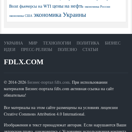
цены на нефть
Brent
фьючерсы на WTI
экономика России
экономика Украины
экономика США
УКРАИНА
МИР
ТЕХНОЛОГИИ
ПОЛИТИКА
БИЗНЕС
ИДЕИ
ПРЕСС-РЕЛИЗЫ
ПОЛЕЗНО
СТАТЬИ
FDLX.COM
© 2014-2026
Бизнес-портал fdlx.com
. При использовании
материалов Бизнес-портала fdlx.com активная ссылка на сайт
обязательна!
Все материалы на этом сайте размещены на условиях лицензии
Creative Commons Attribution 4.0 International.
Изображения и текст принадлежат авторам. Если нарушаются Ваши
авторские права, ознакомьтесь с Условиями использования контента