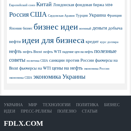
Китай
Лондонская фондовая биржа
МВФ
Европейский союз
США
Россия
Украина
Турция
Франция
Саудовская Аравия
бизнес идеи
деньги
добыча
Япония
бизнес
военный
идеи для бизнеса
нефти
кредит
курс доллара
полезные
нефть
нефть Brent
нефть WTI
падение цен на нефть
советы
санкции против России
фьючерсы на
политика США
цены на нефть
Brent
фьючерсы на WTI
экономика России
экономика Украины
экономика США
УКРАИНА
МИР
ТЕХНОЛОГИИ
ПОЛИТИКА
БИЗНЕС
ИДЕИ
ПРЕСС-РЕЛИЗЫ
ПОЛЕЗНО
СТАТЬИ
FDLX.COM