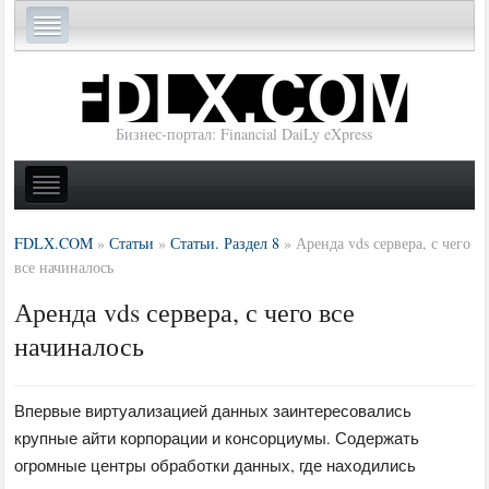
Бизнес-портал: Financial DaiLy eXpress
FDLX.COM
»
Статьи
»
Статьи. Раздел 8
»
Аренда vds сервера, с чего
все начиналось
Аренда vds сервера, с чего все
начиналось
Впервые виртуализацией данных заинтересовались
крупные айти корпорации и консорциумы. Содержать
огромные центры обработки данных, где находились