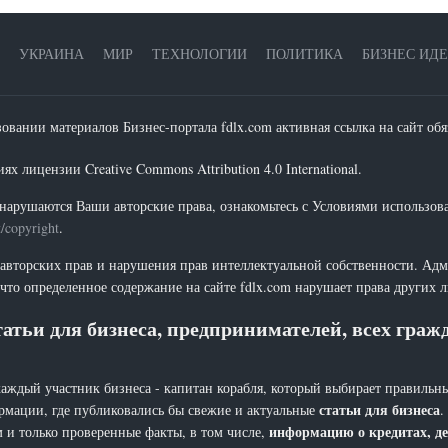
УКРАИНА
МИР
ТЕХНОЛОГИИ
ПОЛИТИКА
БИЗНЕС ИД
зовании материалов Бизнес-портала fdlx.com активная ссылка на сайт обя
х лицензии Creative Commons Attribution 4.0 International.
нарушаются Ваши авторские права, ознакомьтесь с Условиями использов
t/copyright
.
 авторских прав и нарушения прав интеллектуальной собственности. Адм
что определенное содержание на сайте fdlx.com нарушает права других 
атьи для бизнеса, предпринимателей, всех гра
каждый участник бизнеса - капитан корабля, который выбирает правильны
статьи для бизнеса
рмации, где публиковались бы свежие и актуальные
.
информацию о кредитах, де
 и только проверенные факты, в том числе,