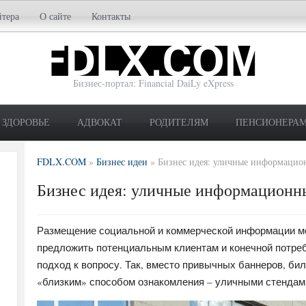
йтера
О сайте
Контакты
Бизнес-портал: Financial DaiLy eXpress
ЗДОРОВЬЕ
АДВОКАТ
РОДИТЕЛЯМ
ПЕНСИОНЕРА
FDLX.COM
»
Бизнес идеи
»
Бизнес идея: уличные информацио
Бизнес идея: уличные информационн
Размещение социальной и коммерческой информации м
предложить потенциальным клиентам и конечной потре
подход к вопросу. Так, вместо привычных баннеров, б
«близким» способом ознакомления – уличными стендам