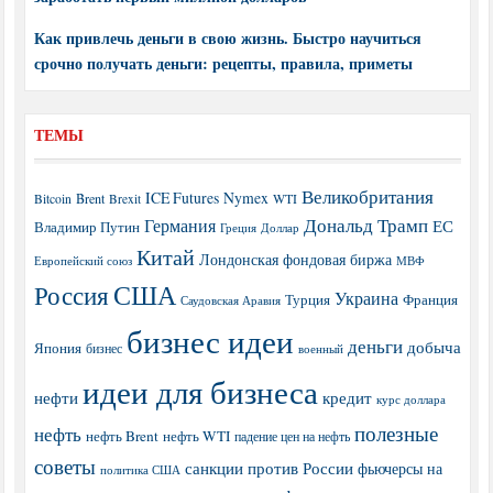
Как привлечь деньги в свою жизнь. Быстро научиться
срочно получать деньги: рецепты, правила, приметы
ТЕМЫ
Великобритания
ICE Futures
Nymex
Brent
WTI
Bitcoin
Brexit
Дональд Трамп
Германия
ЕС
Владимир Путин
Греция
Доллар
Китай
Лондонская фондовая биржа
МВФ
Европейский союз
США
Россия
Украина
Турция
Франция
Саудовская Аравия
бизнес идеи
деньги
добыча
Япония
бизнес
военный
идеи для бизнеса
нефти
кредит
курс доллара
полезные
нефть
нефть Brent
нефть WTI
падение цен на нефть
советы
санкции против России
фьючерсы на
политика США