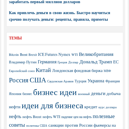
заработать первый миллион долларов
Как привлечь деньги в свою жизнь. Быстро научиться
срочно получать деньги: рецепты, правила, приметы
ТЕМЫ
Великобритания
ICE Futures
Nymex
Brent
WTI
Bitcoin
Brexit
Дональд Трамп
Германия
ЕС
Владимир Путин
Греция
Доллар
Китай
Лондонская фондовая биржа
МВФ
Европейский союз
США
Россия
Украина
Турция
Франция
Саудовская Аравия
бизнес идеи
деньги
добыча
Япония
бизнес
военный
идеи для бизнеса
нефти
кредит
курс доллара
полезные
нефть
нефть Brent
нефть WTI
падение цен на нефть
советы
санкции против России
фьючерсы на
политика США