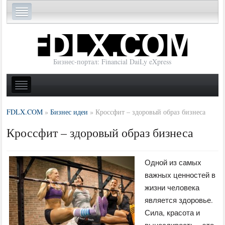
Бизнес-портал: Financial DaiLy eXpress
FDLX.COM
»
Бизнес идеи
»
Кроссфит – здоровый образ бизнеса
Кроссфит – здоровый образ бизнеса
Одной из самых
важных ценностей в
жизни человека
является здоровье.
Сила, красота и
выносливость – это