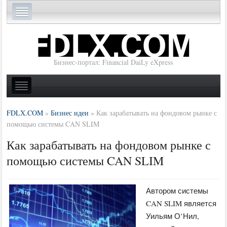
Бизнес-портал: Financial DaiLy eXpress
FDLX.COM
»
Бизнес идеи
»
Как зарабатывать на фондовом рынке с
помощью системы CAN SLIM
Как зарабатывать на фондовом рынке с
помощью системы CAN SLIM
Автором системы
CAN SLIM является
Уильям О’Нил,