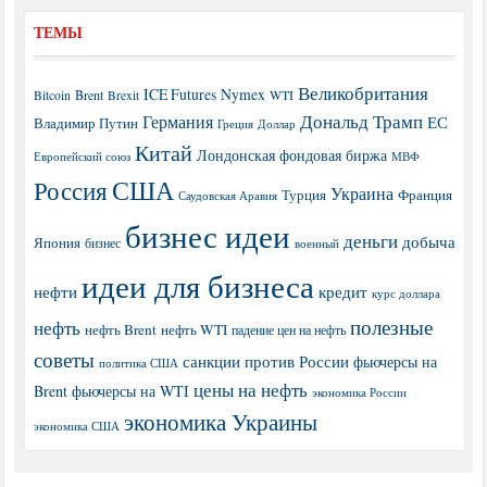
ТЕМЫ
Великобритания
ICE Futures
Nymex
Brent
WTI
Bitcoin
Brexit
Дональд Трамп
Германия
ЕС
Владимир Путин
Греция
Доллар
Китай
Лондонская фондовая биржа
МВФ
Европейский союз
США
Россия
Украина
Турция
Франция
Саудовская Аравия
бизнес идеи
деньги
добыча
Япония
бизнес
военный
идеи для бизнеса
нефти
кредит
курс доллара
полезные
нефть
нефть Brent
нефть WTI
падение цен на нефть
советы
санкции против России
фьючерсы на
политика США
цены на нефть
Brent
фьючерсы на WTI
экономика России
экономика Украины
экономика США