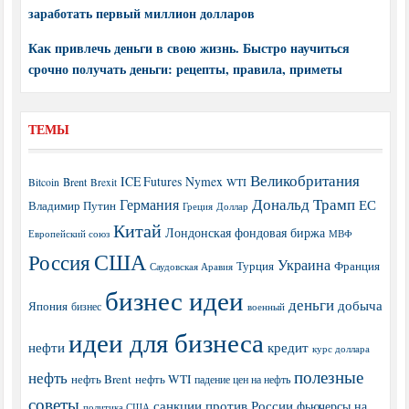
заработать первый миллион долларов
Как привлечь деньги в свою жизнь. Быстро научиться
срочно получать деньги: рецепты, правила, приметы
ТЕМЫ
Великобритания
ICE Futures
Nymex
Brent
WTI
Bitcoin
Brexit
Дональд Трамп
Германия
ЕС
Владимир Путин
Греция
Доллар
Китай
Лондонская фондовая биржа
МВФ
Европейский союз
США
Россия
Украина
Турция
Франция
Саудовская Аравия
бизнес идеи
деньги
добыча
Япония
бизнес
военный
идеи для бизнеса
нефти
кредит
курс доллара
полезные
нефть
нефть Brent
нефть WTI
падение цен на нефть
советы
санкции против России
фьючерсы на
политика США