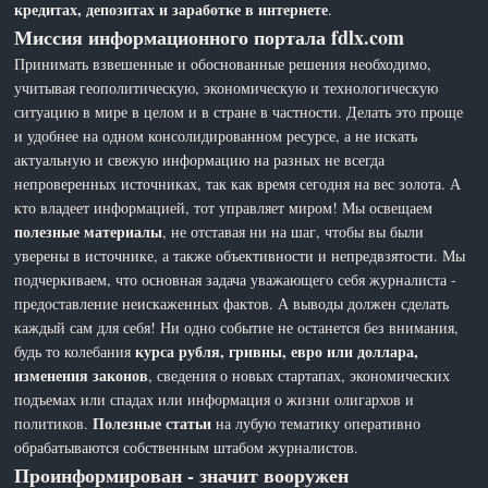
кредитах, депозитах и заработке в интернете
.
Миссия информационного портала fdlx.com
Принимать взвешенные и обоснованные решения необходимо,
учитывая геополитическую, экономическую и технологическую
ситуацию в мире в целом и в стране в частности. Делать это проще
и удобнее на одном консолидированном ресурсе, а не искать
актуальную и свежую информацию на разных не всегда
непроверенных источниках, так как время сегодня на вес золота. А
кто владеет информацией, тот управляет миром! Мы освещаем
полезные материалы
, не отставая ни на шаг, чтобы вы были
уверены в источнике, а также объективности и непредвзятости. Мы
подчеркиваем, что основная задача уважающего себя журналиста -
предоставление неискаженных фактов. А выводы должен сделать
каждый сам для себя! Ни одно событие не останется без внимания,
курса рубля, гривны, евро или доллара,
будь то колебания
изменения законов
, сведения о новых стартапах, экономических
подъемах или спадах или информация о жизни олигархов и
Полезные статьи
политиков.
на лубую тематику оперативно
обрабатываются собственным штабом журналистов.
Проинформирован - значит вооружен