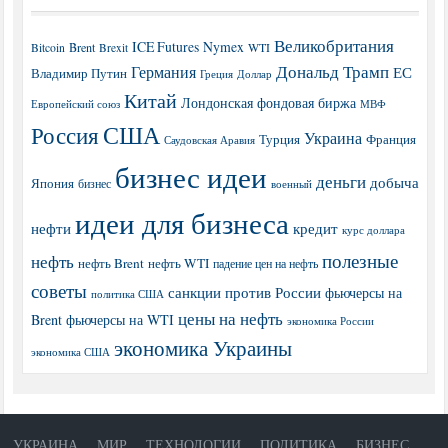
Великобритания
ICE Futures
Nymex
Brent
WTI
Bitcoin
Brexit
Дональд Трамп
Германия
ЕС
Владимир Путин
Греция
Доллар
Китай
Лондонская фондовая биржа
МВФ
Европейский союз
США
Россия
Украина
Турция
Франция
Саудовская Аравия
бизнес идеи
деньги
добыча
Япония
бизнес
военный
идеи для бизнеса
нефти
кредит
курс доллара
полезные
нефть
нефть Brent
нефть WTI
падение цен на нефть
советы
санкции против России
фьючерсы на
политика США
цены на нефть
Brent
фьючерсы на WTI
экономика России
экономика Украины
экономика США
УКРАИНА
МИР
ТЕХНОЛОГИИ
ПОЛИТИКА
БИЗНЕС