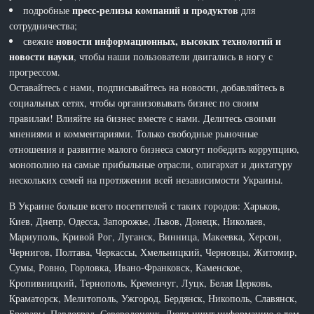
пресс-релизы компаний и продуктов
подробные
для
сотрудничества;
новости информационных, высоких технологий и
свежие
новости науки
, чтобы наши пользователи двигались в ногу с
прогрессом.
Оставайтесь с нами, подписывайтесь на новости, добавляйтесь в
социальных сетях, чтобы организовывать бизнес по своим
правилам! Влияйте на бизнес вместе с нами. Делитесь своими
мнениями и комментариями. Только свободные рыночные
отношения и развитие малого бизнеса смогут победить коррупцию,
монополию на самые прибыльные отрасли, олигархат и диктатуру
нескольких семей на протяжении всей независимости Украины.
В Украине больше всего посетителей с таких городов: Харьков,
Киев, Днепр, Одесса, Запорожье, Львов, Донецк, Николаев,
Мариуполь, Кривой Рог, Луганск, Винница, Макеевка, Херсон,
Чернигов, Полтава, Черкассы, Хмельницкий, Черновцы, Житомир,
Сумы, Ровно, Горловка, Ивано-Франковск, Каменское,
Кропивницкий, Тернополь, Кременчуг, Луцк, Белая Церковь,
Краматорск, Мелитополь, Ужгород, Бердянск, Никополь, Славянск,
Бровары, Павлоград, Северодонецк. Люди ищут информацию о том,