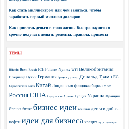
Как стать миллионером или чем заняться, чтобы
заработать первый миллион долларов
Как привлечь деньги в свою жизнь. Быстро научиться
срочно получать деньги: рецепты, правила, приметы
ТЕМЫ
Великобритания
ICE Futures
Nymex
Brent
WTI
Bitcoin
Brexit
Дональд Трамп
Германия
ЕС
Владимир Путин
Греция
Доллар
Китай
Лондонская фондовая биржа
МВФ
Европейский союз
США
Россия
Украина
Турция
Франция
Саудовская Аравия
бизнес идеи
деньги
добыча
Япония
бизнес
военный
идеи для бизнеса
нефти
кредит
курс доллара