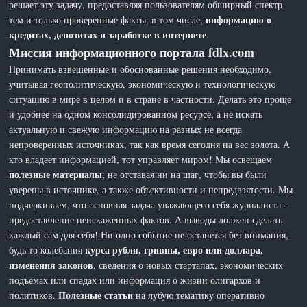
решает эту задачу, предоставляя пользователям обширный спектр
информацию о
тем и только проверенные факты, в том числе,
кредитах, депозитах и заработке в интернете
.
Миссия информационного портала fdlx.com
Принимать взвешенные и обоснованные решения необходимо,
учитывая геополитическую, экономическую и технологическую
ситуацию в мире в целом и в стране в частности. Делать это проще
и удобнее на одном консолидированном ресурсе, а не искать
актуальную и свежую информацию на разных не всегда
непроверенных источниках, так как время сегодня на вес золота. А
кто владеет информацией, тот управляет миром! Мы освещаем
полезные материалы
, не отставая ни на шаг, чтобы вы были
уверены в источнике, а также объективности и непредвзятости. Мы
подчеркиваем, что основная задача уважающего себя журналиста -
предоставление неискаженных фактов. А выводы должен сделать
каждый сам для себя! Ни одно событие не останется без внимания,
курса рубля, гривны, евро или доллара,
будь то колебания
изменения законов
, сведения о новых стартапах, экономических
подъемах или спадах или информация о жизни олигархов и
Полезные статьи
политиков.
на лубую тематику оперативно