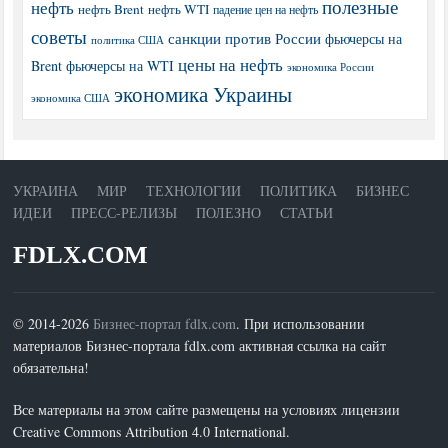
полезные
нефть
нефть Brent
нефть WTI
падение цен на нефть
советы
санкции против России
фьючерсы на
политика США
цены на нефть
Brent
фьючерсы на WTI
экономика России
экономика Украины
экономика США
УКРАИНА
МИР
ТЕХНОЛОГИИ
ПОЛИТИКА
БИЗНЕС
ИДЕИ
ПРЕСС-РЕЛИЗЫ
ПОЛЕЗНО
СТАТЬИ
FDLX.COM
© 2014-2026
Бизнес-портал fdlx.com
. При использовании
материалов Бизнес-портала fdlx.com активная ссылка на сайт
обязательна!
Все материалы на этом сайте размещены на условиях лицензии
Creative Commons Attribution 4.0 International.