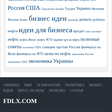
США
Россия
Украина
Турция
Франция
Саудовская Аравия
бизнес идеи
деньги
добыча
Япония
бизнес
военный
идеи для бизнеса
нефти
кредит
курс доллара
полезные
нефть
нефть Brent
нефть WTI
падение цен на нефть
советы
санкции против России
фьючерсы на
политика США
цены на нефть
Brent
фьючерсы на WTI
экономика России
экономика Украины
экономика США
УКРАИНА
МИР
ТЕХНОЛОГИИ
ПОЛИТИКА
БИЗНЕС
ИДЕИ
ПРЕСС-РЕЛИЗЫ
ПОЛЕЗНО
СТАТЬИ
FDLX.COM