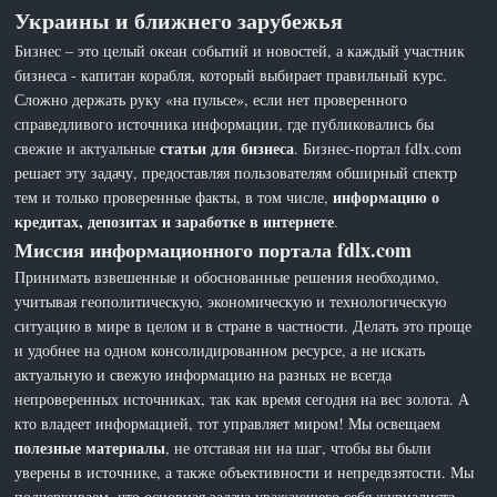
Украины и ближнего зарубежья
Бизнес – это целый океан событий и новостей, а каждый участник
бизнеса - капитан корабля, который выбирает правильный курс.
Сложно держать руку «на пульсе», если нет проверенного
справедливого источника информации, где публиковались бы
статьи для бизнеса
свежие и актуальные
. Бизнес-портал fdlx.com
решает эту задачу, предоставляя пользователям обширный спектр
информацию о
тем и только проверенные факты, в том числе,
кредитах, депозитах и заработке в интернете
.
Миссия информационного портала fdlx.com
Принимать взвешенные и обоснованные решения необходимо,
учитывая геополитическую, экономическую и технологическую
ситуацию в мире в целом и в стране в частности. Делать это проще
и удобнее на одном консолидированном ресурсе, а не искать
актуальную и свежую информацию на разных не всегда
непроверенных источниках, так как время сегодня на вес золота. А
кто владеет информацией, тот управляет миром! Мы освещаем
полезные материалы
, не отставая ни на шаг, чтобы вы были
уверены в источнике, а также объективности и непредвзятости. Мы
подчеркиваем, что основная задача уважающего себя журналиста -