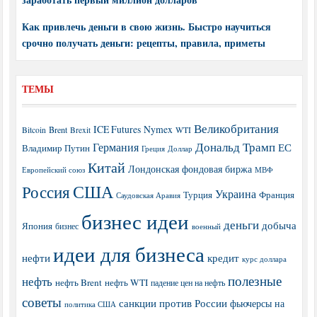
Как привлечь деньги в свою жизнь. Быстро научиться
срочно получать деньги: рецепты, правила, приметы
ТЕМЫ
Великобритания
ICE Futures
Nymex
Brent
WTI
Bitcoin
Brexit
Дональд Трамп
Германия
ЕС
Владимир Путин
Греция
Доллар
Китай
Лондонская фондовая биржа
МВФ
Европейский союз
США
Россия
Украина
Турция
Франция
Саудовская Аравия
бизнес идеи
деньги
добыча
Япония
бизнес
военный
идеи для бизнеса
нефти
кредит
курс доллара
полезные
нефть
нефть Brent
нефть WTI
падение цен на нефть
советы
санкции против России
фьючерсы на
политика США