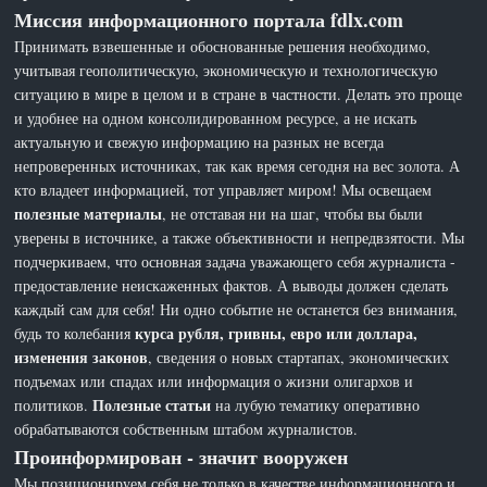
Миссия информационного портала fdlx.com
Принимать взвешенные и обоснованные решения необходимо,
учитывая геополитическую, экономическую и технологическую
ситуацию в мире в целом и в стране в частности. Делать это проще
и удобнее на одном консолидированном ресурсе, а не искать
актуальную и свежую информацию на разных не всегда
непроверенных источниках, так как время сегодня на вес золота. А
кто владеет информацией, тот управляет миром! Мы освещаем
полезные материалы
, не отставая ни на шаг, чтобы вы были
уверены в источнике, а также объективности и непредвзятости. Мы
подчеркиваем, что основная задача уважающего себя журналиста -
предоставление неискаженных фактов. А выводы должен сделать
каждый сам для себя! Ни одно событие не останется без внимания,
курса рубля, гривны, евро или доллара,
будь то колебания
изменения законов
, сведения о новых стартапах, экономических
подъемах или спадах или информация о жизни олигархов и
Полезные статьи
политиков.
на лубую тематику оперативно
обрабатываются собственным штабом журналистов.
Проинформирован - значит вооружен
Мы позиционируем себя не только в качестве информационного и