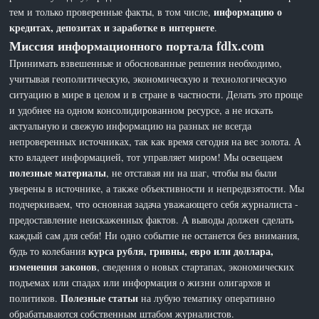
информацию о
тем и только проверенные факты, в том числе,
кредитах, депозитах и заработке в интернете
.
Миссия информационного портала fdlx.com
Принимать взвешенные и обоснованные решения необходимо,
учитывая геополитическую, экономическую и технологическую
ситуацию в мире в целом и в стране в частности. Делать это проще
и удобнее на одном консолидированном ресурсе, а не искать
актуальную и свежую информацию на разных не всегда
непроверенных источниках, так как время сегодня на вес золота. А
кто владеет информацией, тот управляет миром! Мы освещаем
полезные материалы
, не отставая ни на шаг, чтобы вы были
уверены в источнике, а также объективности и непредвзятости. Мы
подчеркиваем, что основная задача уважающего себя журналиста -
предоставление неискаженных фактов. А выводы должен сделать
каждый сам для себя! Ни одно событие не останется без внимания,
курса рубля, гривны, евро или доллара,
будь то колебания
изменения законов
, сведения о новых стартапах, экономических
подъемах или спадах или информация о жизни олигархов и
Полезные статьи
политиков.
на лубую тематику оперативно
обрабатываются собственным штабом журналистов.