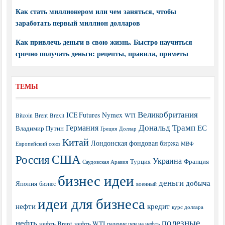
Как стать миллионером или чем заняться, чтобы
заработать первый миллион долларов
Как привлечь деньги в свою жизнь. Быстро научиться
срочно получать деньги: рецепты, правила, приметы
ТЕМЫ
Великобритания
ICE Futures
Nymex
Brent
WTI
Bitcoin
Brexit
Дональд Трамп
Германия
ЕС
Владимир Путин
Греция
Доллар
Китай
Лондонская фондовая биржа
МВФ
Европейский союз
США
Россия
Украина
Турция
Франция
Саудовская Аравия
бизнес идеи
деньги
добыча
Япония
бизнес
военный
идеи для бизнеса
нефти
кредит
курс доллара
полезные
нефть
нефть Brent
нефть WTI
падение цен на нефть