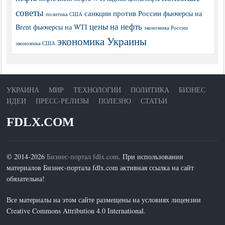
советы
санкции против России
фьючерсы на
политика США
цены на нефть
Brent
фьючерсы на WTI
экономика России
экономика Украины
экономика США
УКРАИНА
МИР
ТЕХНОЛОГИИ
ПОЛИТИКА
БИЗНЕС
ИДЕИ
ПРЕСС-РЕЛИЗЫ
ПОЛЕЗНО
СТАТЬИ
FDLX.COM
© 2014-2026
Бизнес-портал fdlx.com
. При использовании
материалов Бизнес-портала fdlx.com активная ссылка на сайт
обязательна!
Все материалы на этом сайте размещены на условиях лицензии
Creative Commons Attribution 4.0 International.