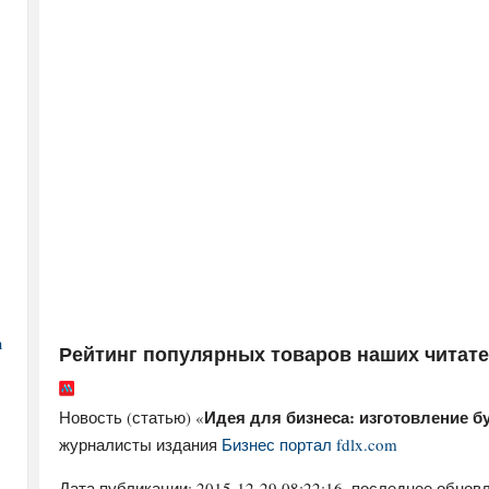
а
Рейтинг популярных товаров наших читат
Идея для бизнеса: изготовление 
Новость (статью) «
журналисты издания
Бизнес портал fdlx.com
Дата публикации:
2015-12-29 08:22:16
, последнее обновл