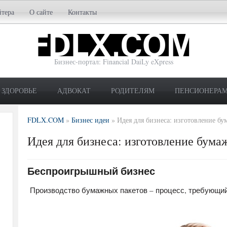
йтера
О сайте
Контакты
Бизнес-портал: Financial DaiLy eXpress
ЗДОРОВЬЕ
АДВОКАТ
РОДИТЕЛЯМ
ПЕНСИОНЕРА
FDLX.COM
»
Бизнес идеи
»
Идея для бизнеса: изготовление б
Идея для бизнеса: изготовление бума
Беспроигрышный бизнес
Производство бумажных пакетов – процесс, требующий