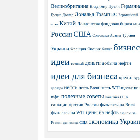
Великобритания
Германи
Владимир Путин
Дональд Трамп
ЕС
Греция
Доллар
Европейский
Китай
Лондонская фондовая биржа
МВ
союз
США
Россия
Турция
Саудовская Аравия
бизнес
Украина
Япония
Франция
бизнес
идеи
деньги
добыча нефти
военный
идеи для бизнеса
кредит
кур
нефть
нефть Brent
нефть WTI
доллара
падение цен
полезные советы
нефть
политика США
санкции против России
фьючерсы на Brent
цены на нефть
фьючерсы на WTI
экономика
экономика Украи
экономика США
России