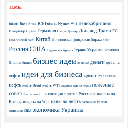
ТЕМЫ
Великобритания
ICE Futures
Nymex
Brent
WTI
Bitcoin
Brexit
Дональд Трамп
Германия
ЕС
Владимир Путин
Греция
Доллар
Китай
Лондонская фондовая биржа
МВФ
Европейский союз
США
Россия
Украина
Турция
Франция
Саудовская Аравия
бизнес идеи
деньги
добыча
Япония
бизнес
военный
идеи для бизнеса
нефти
кредит
курс доллара
полезные
нефть
нефть Brent
нефть WTI
падение цен на нефть
советы
санкции против России
фьючерсы на
политика США
цены на нефть
Brent
фьючерсы на WTI
экономика России
экономика Украины
экономика США