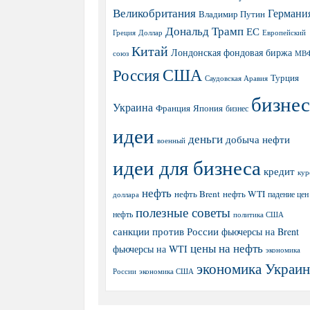
Великобритания
Германи
Владимир Путин
Дональд Трамп
ЕС
Греция
Доллар
Европейский
Китай
Лондонская фондовая биржа
МВ
союз
США
Россия
Турция
Саудовская Аравия
бизнес
Украина
Япония
Франция
бизнес
идеи
деньги
добыча нефти
военный
идеи для бизнеса
кредит
кур
нефть
нефть Brent
нефть WTI
доллара
падение цен
полезные советы
нефть
политика США
санкции против России
фьючерсы на Brent
цены на нефть
фьючерсы на WTI
экономика
экономика Украи
экономика США
России