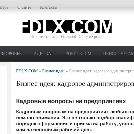
йтера
О сайте
Контакты
Бизнес-портал: Financial DaiLy eXpress
ЗДОРОВЬЕ
АДВОКАТ
РОДИТЕЛЯМ
ПЕНСИОНЕРА
FDLX.COM
»
Бизнес идеи
»
Бизнес идея: кадровое администри
Бизнес идея: кадровое администриро
Кадровые вопросы на предприятиях
Кадровым вопросам на предприятиях любых о
немало внимания. Это не только подбор квалиф
порядок оформления и приема на работу, уволь
или на неполный рабочий день.