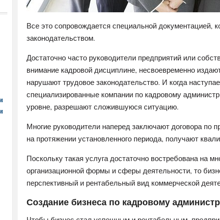
Все это сопровождается специальной документацией, 
законодательством.
Достаточно часто руководители предприятий или собст
внимание кадровой дисциплине, несвоевременно издают
нарушают трудовое законодательство. И когда наступае
специализированные компании по кадровому администр
и
уровне, разрешают сложившуюся ситуацию.
и
Многие руководители наперед заключают договора по п
на протяжении установленного периода, получают ква
Поскольку такая услуга достаточно востребована на мн
организационной формы и сферы деятельности, то биз
перспективный и рентабельный вид коммерческой деят
Создание бизнеса по кадровому админист
Чтобы бизнес стал успешным и рентабельным, предпри