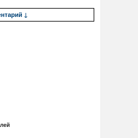
ентарий ↓
елей