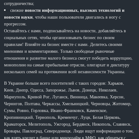
сотрудничества;
новости информационных, высоких технологий и
свежие
новости науки
, чтобы наши пользователи двигались в ногу с
прогрессом.
Оставайтесь с нами, подписывайтесь на новости, добавляйтесь в
социальных сетях, чтобы организовывать бизнес по своим
правилам! Влияйте на бизнес вместе с нами. Делитесь своими
мнениями и комментариями. Только свободные рыночные
отношения и развитие малого бизнеса смогут победить коррупцию,
монополию на самые прибыльные отрасли, олигархат и диктатуру
нескольких семей на протяжении всей независимости Украины.
В Украине больше всего посетителей с таких городов: Харьков,
Киев, Днепр, Одесса, Запорожье, Львов, Донецк, Николаев,
Мариуполь, Кривой Рог, Луганск, Винница, Макеевка, Херсон,
Чернигов, Полтава, Черкассы, Хмельницкий, Черновцы, Житомир,
Сумы, Ровно, Горловка, Ивано-Франковск, Каменское,
Кропивницкий, Тернополь, Кременчуг, Луцк, Белая Церковь,
Краматорск, Мелитополь, Ужгород, Бердянск, Никополь, Славянск,
Бровары, Павлоград, Северодонецк. Люди ищут информацию о том,
как взять кредит в банке или микрозайм в МФО, как общаться с