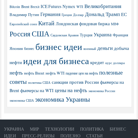
Великобритания
ICE Futures
Nymex
Brent
WTI
Bitcoin
Brexit
Дональд Трамп
Германия
ЕС
Владимир Путин
Греция
Доллар
Китай
Лондонская фондовая биржа
МВФ
Европейский союз
США
Россия
Украина
Турция
Франция
Саудовская Аравия
бизнес идеи
деньги
добыча
Япония
бизнес
военный
идеи для бизнеса
нефти
кредит
курс доллара
полезные
нефть
нефть Brent
нефть WTI
падение цен на нефть
советы
санкции против России
фьючерсы на
политика США
цены на нефть
Brent
фьючерсы на WTI
экономика России
экономика Украины
экономика США
УКРАИНА
МИР
ТЕХНОЛОГИИ
ПОЛИТИКА
БИЗНЕС
ИДЕИ
ПРЕСС-РЕЛИЗЫ
ПОЛЕЗНО
СТАТЬИ