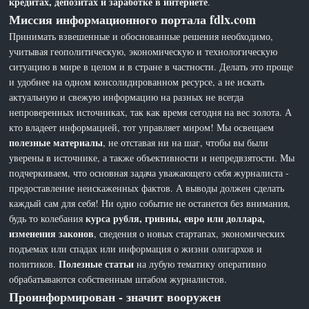
кредитах, депозитах и заработке в интернете
.
Миссия информационного портала fdlx.com
Принимать взвешенные и обоснованные решения необходимо,
учитывая геополитическую, экономическую и технологическую
ситуацию в мире в целом и в стране в частности. Делать это проще
и удобнее на одном консолидированном ресурсе, а не искать
актуальную и свежую информацию на разных не всегда
непроверенных источниках, так как время сегодня на вес золота. А
кто владеет информацией, тот управляет миром! Мы освещаем
полезные материалы
, не отставая ни на шаг, чтобы вы были
уверены в источнике, а также объективности и непредвзятости. Мы
подчеркиваем, что основная задача уважающего себя журналиста -
предоставление неискаженных фактов. А выводы должен сделать
каждый сам для себя! Ни одно событие не останется без внимания,
курса рубля, гривны, евро или доллара,
будь то колебания
изменения законов
, сведения о новых стартапах, экономических
подъемах или спадах или информация о жизни олигархов и
Полезные статьи
политиков.
на лубую тематику оперативно
обрабатываются собственным штабом журналистов.
Проинформирован - значит вооружен