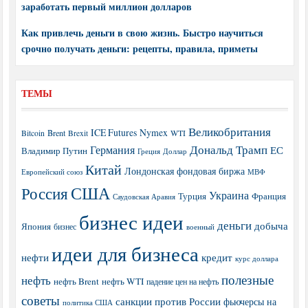
заработать первый миллион долларов
Как привлечь деньги в свою жизнь. Быстро научиться
срочно получать деньги: рецепты, правила, приметы
ТЕМЫ
Великобритания
ICE Futures
Nymex
Brent
WTI
Bitcoin
Brexit
Дональд Трамп
Германия
ЕС
Владимир Путин
Греция
Доллар
Китай
Лондонская фондовая биржа
МВФ
Европейский союз
США
Россия
Украина
Турция
Франция
Саудовская Аравия
бизнес идеи
деньги
добыча
Япония
бизнес
военный
идеи для бизнеса
нефти
кредит
курс доллара
полезные
нефть
нефть Brent
нефть WTI
падение цен на нефть
советы
санкции против России
фьючерсы на
политика США