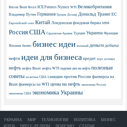
Великобритания
ICE Futures
Nymex
Brent
WTI
Bitcoin
Brexit
Дональд Трамп
Германия
ЕС
Владимир Путин
Греция
Доллар
Китай
Лондонская фондовая биржа
МВФ
Европейский союз
США
Россия
Украина
Турция
Франция
Саудовская Аравия
бизнес идеи
деньги
добыча
Япония
бизнес
военный
идеи для бизнеса
нефти
кредит
курс доллара
полезные
нефть
нефть Brent
нефть WTI
падение цен на нефть
советы
санкции против России
фьючерсы на
политика США
цены на нефть
Brent
фьючерсы на WTI
экономика России
экономика Украины
экономика США
УКРАИНА
МИР
ТЕХНОЛОГИИ
ПОЛИТИКА
БИЗНЕС
ИДЕИ
ПРЕСС-РЕЛИЗЫ
ПОЛЕЗНО
СТАТЬИ