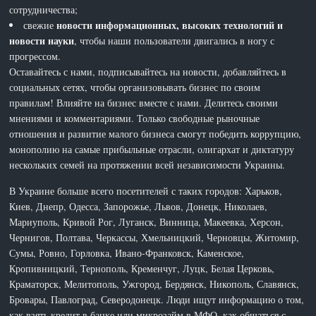
сотрудничества;
новости информационных, высоких технологий и
свежие
новости науки
, чтобы наши пользователи двигались в ногу с
прогрессом.
Оставайтесь с нами, подписывайтесь на новости, добавляйтесь в
социальных сетях, чтобы организовывать бизнес по своим
правилам! Влияйте на бизнес вместе с нами. Делитесь своими
мнениями и комментариями. Только свободные рыночные
отношения и развитие малого бизнеса смогут победить коррупцию,
монополию на самые прибыльные отрасли, олигархат и диктатуру
нескольких семей на протяжении всей независимости Украины.
В Украине больше всего посетителей с таких городов: Харьков,
Киев, Днепр, Одесса, Запорожье, Львов, Донецк, Николаев,
Мариуполь, Кривой Рог, Луганск, Винница, Макеевка, Херсон,
Чернигов, Полтава, Черкассы, Хмельницкий, Черновцы, Житомир,
Сумы, Ровно, Горловка, Ивано-Франковск, Каменское,
Кропивницкий, Тернополь, Кременчуг, Луцк, Белая Церковь,
Краматорск, Мелитополь, Ужгород, Бердянск, Никополь, Славянск,
Бровары, Павлоград, Северодонецк. Люди ищут информацию о том,
как взять кредит в банке или микрозайм в МФО, как общаться с