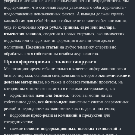
уверены в источнике, а также объективности и непредвзятости. Мы
подчеркиваем, что основная задача уважающего себя журналиста -
предоставление неискаженных фактов. А выводы должен сделать
каждый сам для себя! Ни одно событие не останется без внимания,
курса рубля, гривны, евро или доллара,
будь то колебания
изменения законов
, сведения о новых стартапах, экономических
подъемах или спадах или информация о жизни олигархов и
Полезные статьи
политиков.
на лубую тематику оперативно
обрабатываются собственным штабом журналистов.
Проинформирован - значит вооружен
Мы позиционируем себя не только в качестве информационного и
экономические и
бизнес-портала, основная специализация которого
деловые материалы
, но также и образовательным проектом, на
котором вы можете ознакомиться с такими материалами, как:
идеи для бизнеса
эффективные
, чтобы вы могли начать
бизнес-идеи
собственное дело, все
написаны с учетом современных
реалий и периодических экономических спадов и подъемов;
пресс-релизы компаний и продуктов
подробные
для
сотрудничества;
новости информационных, высоких технологий и
свежие
новости науки
, чтобы наши пользователи двигались в ногу с