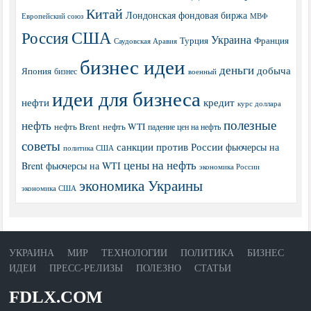
Китай
Лондонская фондовая биржа
МВФ
Европейский союз
США
Россия
Украина
Турция
Франция
Саудовская Аравия
бизнес идеи
деньги
добыча
Япония
бизнес
военный
идеи для бизнеса
нефти
кредит
курс доллара
полезные
нефть
нефть Brent
нефть WTI
падение цен на нефть
советы
санкции против России
фьючерсы на
политика США
цены на нефть
Brent
фьючерсы на WTI
экономика России
экономика Украины
экономика США
УКРАИНА
МИР
ТЕХНОЛОГИИ
ПОЛИТИКА
БИЗНЕС
ИДЕИ
ПРЕСС-РЕЛИЗЫ
ПОЛЕЗНО
СТАТЬИ
FDLX.COM