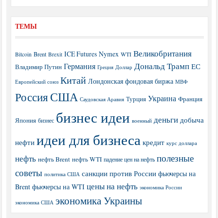
ТЕМЫ
Великобритания
ICE Futures
Nymex
Brent
WTI
Bitcoin
Brexit
Дональд Трамп
Германия
ЕС
Владимир Путин
Греция
Доллар
Китай
Лондонская фондовая биржа
МВФ
Европейский союз
США
Россия
Украина
Турция
Франция
Саудовская Аравия
бизнес идеи
деньги
добыча
Япония
бизнес
военный
идеи для бизнеса
нефти
кредит
курс доллара
полезные
нефть
нефть Brent
нефть WTI
падение цен на нефть
советы
санкции против России
фьючерсы на
политика США
цены на нефть
Brent
фьючерсы на WTI
экономика России
экономика Украины
экономика США