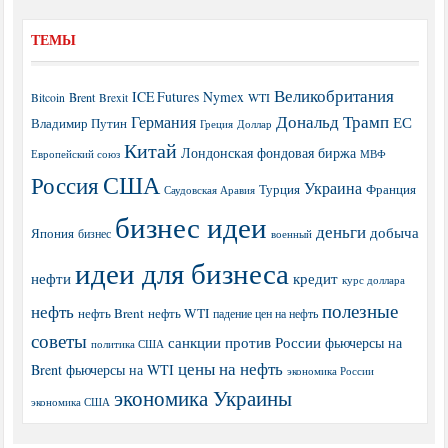
ТЕМЫ
Великобритания
ICE Futures
Nymex
Brent
WTI
Bitcoin
Brexit
Дональд Трамп
Германия
ЕС
Владимир Путин
Греция
Доллар
Китай
Лондонская фондовая биржа
МВФ
Европейский союз
США
Россия
Украина
Турция
Франция
Саудовская Аравия
бизнес идеи
деньги
добыча
Япония
бизнес
военный
идеи для бизнеса
нефти
кредит
курс доллара
полезные
нефть
нефть Brent
нефть WTI
падение цен на нефть
советы
санкции против России
фьючерсы на
политика США
цены на нефть
Brent
фьючерсы на WTI
экономика России
экономика Украины
экономика США