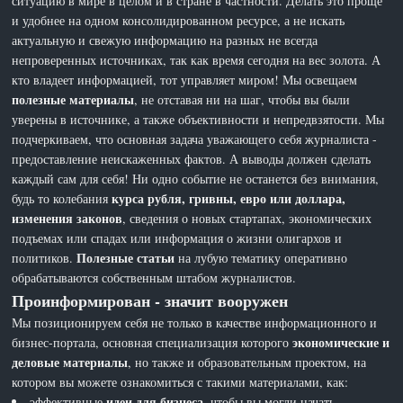
ситуацию в мире в целом и в стране в частности. Делать это проще
и удобнее на одном консолидированном ресурсе, а не искать
актуальную и свежую информацию на разных не всегда
непроверенных источниках, так как время сегодня на вес золота. А
кто владеет информацией, тот управляет миром! Мы освещаем
полезные материалы
, не отставая ни на шаг, чтобы вы были
уверены в источнике, а также объективности и непредвзятости. Мы
подчеркиваем, что основная задача уважающего себя журналиста -
предоставление неискаженных фактов. А выводы должен сделать
каждый сам для себя! Ни одно событие не останется без внимания,
курса рубля, гривны, евро или доллара,
будь то колебания
изменения законов
, сведения о новых стартапах, экономических
подъемах или спадах или информация о жизни олигархов и
Полезные статьи
политиков.
на лубую тематику оперативно
обрабатываются собственным штабом журналистов.
Проинформирован - значит вооружен
Мы позиционируем себя не только в качестве информационного и
экономические и
бизнес-портала, основная специализация которого
деловые материалы
, но также и образовательным проектом, на
котором вы можете ознакомиться с такими материалами, как:
идеи для бизнеса
эффективные
, чтобы вы могли начать