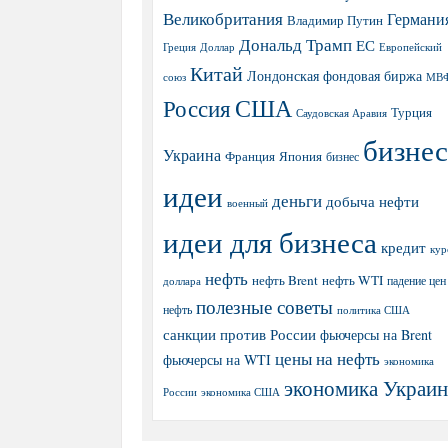
Великобритания
Германи
Владимир Путин
Дональд Трамп
ЕС
Греция
Доллар
Европейский
Китай
Лондонская фондовая биржа
МВ
союз
США
Россия
Турция
Саудовская Аравия
бизнес
Украина
Япония
Франция
бизнес
идеи
деньги
добыча нефти
военный
идеи для бизнеса
кредит
кур
нефть
нефть Brent
нефть WTI
доллара
падение цен
полезные советы
нефть
политика США
санкции против России
фьючерсы на Brent
цены на нефть
фьючерсы на WTI
экономика
экономика Украи
экономика США
России