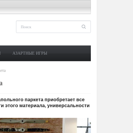
М
АЗАРТНЫЕ ИГРЫ
ета
а
апольного паркета приобретает все
и этого материала, универсальности