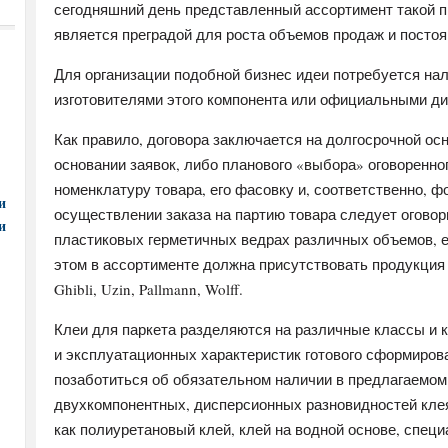
сегодняшний день представленный ассортимент такой пр
является преградой для роста объемов продаж и постоя
Для организации подобной бизнес идеи потребуется нал
изготовителями этого компонента или официальными д
Как правило, договора заключается на долгосрочной ос
основании заявок, либо планового «выбора» оговоренног
номенклатуру товара, его фасовку и, соответственно, фо
и
осуществлении заказа на партию товара следует оговор
и
пластиковых герметичных ведрах различных объемов, ем
этом в ассортименте должна присутствовать продукция 
Ghibli, Uzin, Pallmann, Wolff.
Клеи для паркета разделяются на различные классы и к
и эксплуатационных характеристик готового сформирова
позаботиться об обязательном наличии в предлагаемом
двухкомпонентных, дисперсионных разновидностей клея
как полиуретановый клей, клей на водной основе, спец