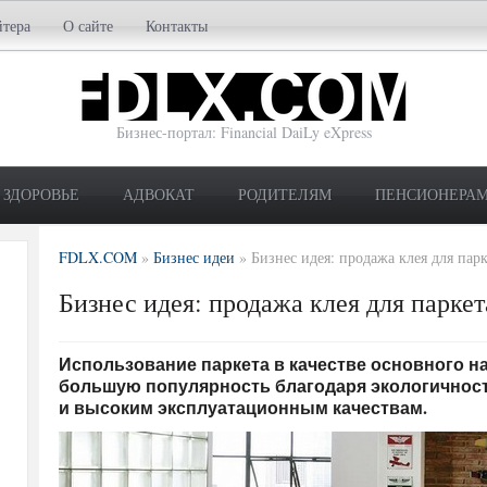
йтера
О сайте
Контакты
Бизнес-портал: Financial DaiLy eXpress
ЗДОРОВЬЕ
АДВОКАТ
РОДИТЕЛЯМ
ПЕНСИОНЕРА
FDLX.COM
»
Бизнес идеи
»
Бизнес идея: продажа клея для парк
Бизнес идея: продажа клея для паркет
Использование паркета в качестве основного н
большую популярность благодаря экологичност
и высоким эксплуатационным качествам.