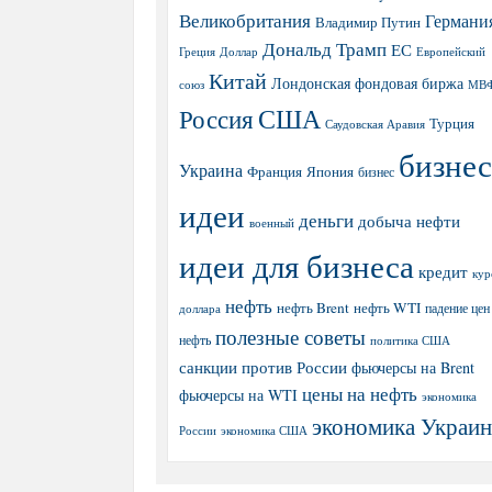
Великобритания
Германи
Владимир Путин
Дональд Трамп
ЕС
Греция
Доллар
Европейский
Китай
Лондонская фондовая биржа
МВ
союз
США
Россия
Турция
Саудовская Аравия
бизнес
Украина
Япония
Франция
бизнес
идеи
деньги
добыча нефти
военный
идеи для бизнеса
кредит
кур
нефть
нефть Brent
нефть WTI
доллара
падение цен
полезные советы
нефть
политика США
санкции против России
фьючерсы на Brent
цены на нефть
фьючерсы на WTI
экономика
экономика Украи
экономика США
России