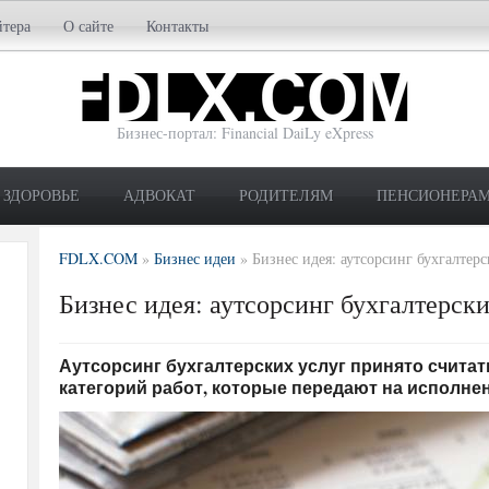
йтера
О сайте
Контакты
Бизнес-портал: Financial DaiLy eXpress
ЗДОРОВЬЕ
АДВОКАТ
РОДИТЕЛЯМ
ПЕНСИОНЕРА
FDLX.COM
»
Бизнес идеи
»
Бизнес идея: аутсорсинг бухгалтерс
Бизнес идея: аутсорсинг бухгалтерски
Аутсорсинг бухгалтерских услуг принято счита
категорий работ, которые передают на исполне