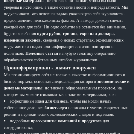
полезные материалы
, не отставая ни на шаг, чтобы вы были
уверены в источнике, а также объективности и непредвзятости. Мы
подчеркиваем, что основная задача уважающего себя журналиста -
предоставление неискаженных фактов. А выводы должен сделать
каждый сам для себя! Ни одно событие не останется без внимания,
курса рубля, гривны, евро или доллара,
будь то колебания
изменения законов
, сведения о новых стартапах, экономических
подъемах или спадах или информация о жизни олигархов и
Полезные статьи
политиков.
на лубую тематику оперативно
обрабатываются собственным штабом журналистов.
Проинформирован - значит вооружен
Мы позиционируем себя не только в качестве информационного и
экономические и
бизнес-портала, основная специализация которого
деловые материалы
, но также и образовательным проектом, на
котором вы можете ознакомиться с такими материалами, как:
идеи для бизнеса
эффективные
, чтобы вы могли начать
бизнес-идеи
собственное дело, все
написаны с учетом современных
реалий и периодических экономических спадов и подъемов;
пресс-релизы компаний и продуктов
подробные
для
сотрудничества;
новости информационных, высоких технологий и
свежие