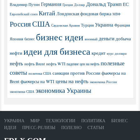
Дональд Трамп
Германия
ЕС
Владимир Путин
Греция
Доллар
Китай
Лондонская фондовая биржа
МВФ
Европейский союз
США
Россия
Украина
Турция
Франция
Саудовская Аравия
бизнес идеи
деньги
добыча
Япония
бизнес
военный
идеи для бизнеса
нефти
кредит
курс доллара
полезные
нефть
нефть Brent
нефть WTI
падение цен на нефть
советы
санкции против России
фьючерсы на
политика США
цены на нефть
Brent
фьючерсы на WTI
экономика России
экономика Украины
экономика США
УКРАИНА
МИР
ТЕХНОЛОГИИ
ПОЛИТИКА
БИЗНЕС
ИДЕИ
ПРЕСС-РЕЛИЗЫ
ПОЛЕЗНО
СТАТЬИ