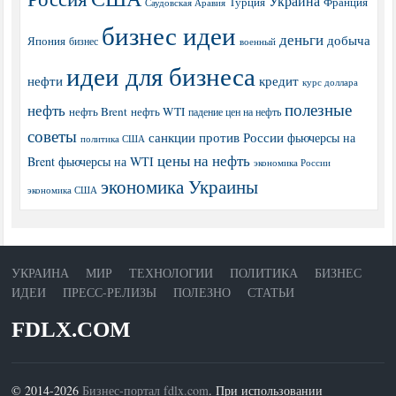
Украина
Турция
Франция
Саудовская Аравия
бизнес идеи
деньги
добыча
Япония
бизнес
военный
идеи для бизнеса
нефти
кредит
курс доллара
полезные
нефть
нефть Brent
нефть WTI
падение цен на нефть
советы
санкции против России
фьючерсы на
политика США
цены на нефть
Brent
фьючерсы на WTI
экономика России
экономика Украины
экономика США
УКРАИНА
МИР
ТЕХНОЛОГИИ
ПОЛИТИКА
БИЗНЕС
ИДЕИ
ПРЕСС-РЕЛИЗЫ
ПОЛЕЗНО
СТАТЬИ
FDLX.COM
© 2014-2026
Бизнес-портал fdlx.com
. При использовании