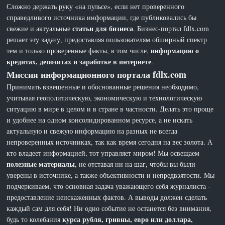
Сложно держать руку «на пульсе», если нет проверенного
справедливого источника информации, где публиковались бы
статьи для бизнеса
свежие и актуальные
. Бизнес-портал fdlx.com
решает эту задачу, предоставляя пользователям обширный спектр
информацию о
тем и только проверенные факты, в том числе,
кредитах, депозитах и заработке в интернете
.
Миссия информационного портала fdlx.com
Принимать взвешенные и обоснованные решения необходимо,
учитывая геополитическую, экономическую и технологическую
ситуацию в мире в целом и в стране в частности. Делать это проще
и удобнее на одном консолидированном ресурсе, а не искать
актуальную и свежую информацию на разных не всегда
непроверенных источниках, так как время сегодня на вес золота. А
кто владеет информацией, тот управляет миром! Мы освещаем
полезные материалы
, не отставая ни на шаг, чтобы вы были
уверены в источнике, а также объективности и непредвзятости. Мы
подчеркиваем, что основная задача уважающего себя журналиста -
предоставление неискаженных фактов. А выводы должен сделать
каждый сам для себя! Ни одно событие не останется без внимания,
курса рубля, гривны, евро или доллара,
будь то колебания