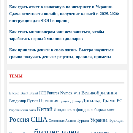
Как сдать отчет в налоговую по интернету в Украине.
Сдача отчетности онлайн, получение ключей в 2025-2026:
инструкция для ФОП и юрлиц
Как стать миллионером или чем заняться, чтобы
заработать первый миллион долларов
Как привлечь деньги в свою жизнь. Быстро научиться
срочно получать деньги: рецепты, правила, приметы
ТЕМЫ
Великобритания
ICE Futures
Nymex
Brent
WTI
Bitcoin
Brexit
Дональд Трамп
Германия
ЕС
Владимир Путин
Греция
Доллар
Китай
Лондонская фондовая биржа
МВФ
Европейский союз
США
Россия
Украина
Турция
Франция
Саудовская Аравия
бизнес идеи
деньги
добыча