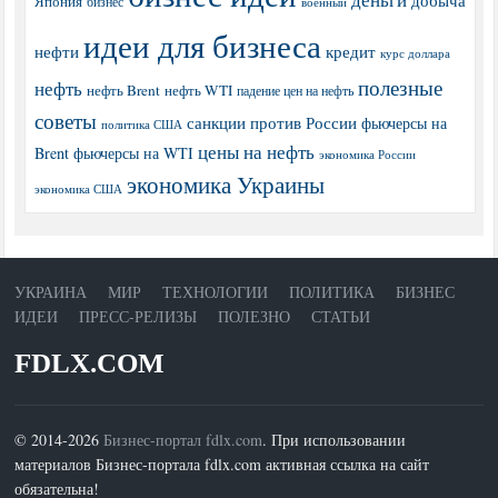
Япония
бизнес
военный
идеи для бизнеса
нефти
кредит
курс доллара
полезные
нефть
нефть Brent
нефть WTI
падение цен на нефть
советы
санкции против России
фьючерсы на
политика США
цены на нефть
Brent
фьючерсы на WTI
экономика России
экономика Украины
экономика США
УКРАИНА
МИР
ТЕХНОЛОГИИ
ПОЛИТИКА
БИЗНЕС
ИДЕИ
ПРЕСС-РЕЛИЗЫ
ПОЛЕЗНО
СТАТЬИ
FDLX.COM
© 2014-2026
Бизнес-портал fdlx.com
. При использовании
материалов Бизнес-портала fdlx.com активная ссылка на сайт
обязательна!