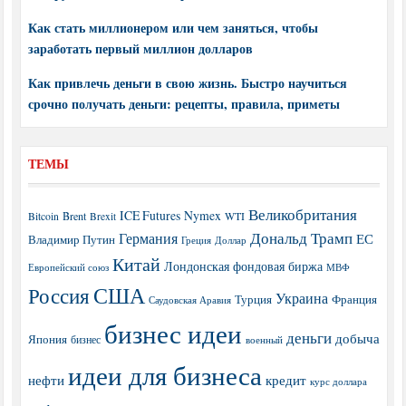
Как стать миллионером или чем заняться, чтобы
заработать первый миллион долларов
Как привлечь деньги в свою жизнь. Быстро научиться
срочно получать деньги: рецепты, правила, приметы
ТЕМЫ
Великобритания
ICE Futures
Nymex
Brent
WTI
Bitcoin
Brexit
Дональд Трамп
Германия
ЕС
Владимир Путин
Греция
Доллар
Китай
Лондонская фондовая биржа
МВФ
Европейский союз
США
Россия
Украина
Турция
Франция
Саудовская Аравия
бизнес идеи
деньги
добыча
Япония
бизнес
военный
идеи для бизнеса
нефти
кредит
курс доллара