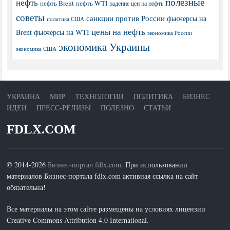
полезные
нефть
нефть Brent
нефть WTI
падение цен на нефть
советы
санкции против России
фьючерсы на
политика США
цены на нефть
Brent
фьючерсы на WTI
экономика России
экономика Украины
экономика США
УКРАИНА
МИР
ТЕХНОЛОГИИ
ПОЛИТИКА
БИЗНЕС
ИДЕИ
ПРЕСС-РЕЛИЗЫ
ПОЛЕЗНО
СТАТЬИ
FDLX.COM
© 2014-2026
Бизнес-портал fdlx.com
. При использовании
материалов Бизнес-портала fdlx.com активная ссылка на сайт
обязательна!
Все материалы на этом сайте размещены на условиях лицензии
Creative Commons Attribution 4.0 International.