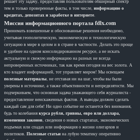
решает эту задачу, предоставляя пользователям обширный спектр
информацию о
тем и только проверенные факты, в том числе,
кредитах, депозитах и заработке в интернете
.
Миссия информационного портала fdlx.com
Принимать взвешенные и обоснованные решения необходимо,
учитывая геополитическую, экономическую и технологическую
ситуацию в мире в целом и в стране в частности. Делать это проще
и удобнее на одном консолидированном ресурсе, а не искать
актуальную и свежую информацию на разных не всегда
непроверенных источниках, так как время сегодня на вес золота. А
кто владеет информацией, тот управляет миром! Мы освещаем
полезные материалы
, не отставая ни на шаг, чтобы вы были
уверены в источнике, а также объективности и непредвзятости. Мы
подчеркиваем, что основная задача уважающего себя журналиста -
предоставление неискаженных фактов. А выводы должен сделать
каждый сам для себя! Ни одно событие не останется без внимания,
курса рубля, гривны, евро или доллара,
будь то колебания
изменения законов
, сведения о новых стартапах, экономических
подъемах или спадах или информация о жизни олигархов и
Полезные статьи
политиков.
на лубую тематику оперативно