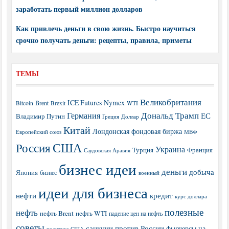
заработать первый миллион долларов
Как привлечь деньги в свою жизнь. Быстро научиться
срочно получать деньги: рецепты, правила, приметы
ТЕМЫ
Великобритания
ICE Futures
Nymex
Brent
WTI
Bitcoin
Brexit
Дональд Трамп
Германия
ЕС
Владимир Путин
Греция
Доллар
Китай
Лондонская фондовая биржа
МВФ
Европейский союз
США
Россия
Украина
Турция
Франция
Саудовская Аравия
бизнес идеи
деньги
добыча
Япония
бизнес
военный
идеи для бизнеса
нефти
кредит
курс доллара
полезные
нефть
нефть Brent
нефть WTI
падение цен на нефть
советы
санкции против России
фьючерсы на