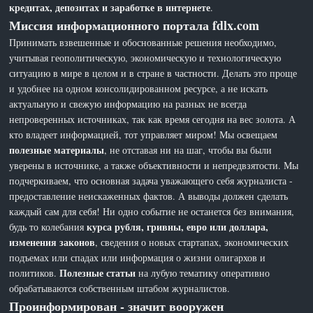
кредитах, депозитах и заработке в интернете
.
Миссия информационного портала fdlx.com
Принимать взвешенные и обоснованные решения необходимо,
учитывая геополитическую, экономическую и технологическую
ситуацию в мире в целом и в стране в частности. Делать это проще
и удобнее на одном консолидированном ресурсе, а не искать
актуальную и свежую информацию на разных не всегда
непроверенных источниках, так как время сегодня на вес золота. А
кто владеет информацией, тот управляет миром! Мы освещаем
полезные материалы
, не отставая ни на шаг, чтобы вы были
уверены в источнике, а также объективности и непредвзятости. Мы
подчеркиваем, что основная задача уважающего себя журналиста -
предоставление неискаженных фактов. А выводы должен сделать
каждый сам для себя! Ни одно событие не останется без внимания,
курса рубля, гривны, евро или доллара,
будь то колебания
изменения законов
, сведения о новых стартапах, экономических
подъемах или спадах или информация о жизни олигархов и
Полезные статьи
политиков.
на лубую тематику оперативно
обрабатываются собственным штабом журналистов.
Проинформирован - значит вооружен