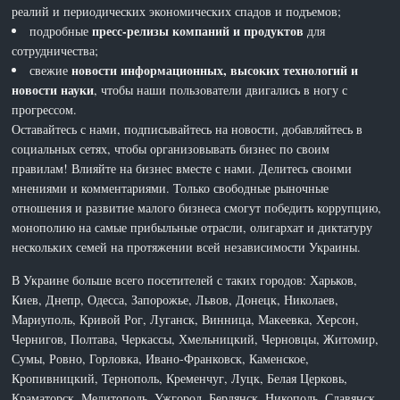
реалий и периодических экономических спадов и подъемов;
пресс-релизы компаний и продуктов
подробные
для
сотрудничества;
новости информационных, высоких технологий и
свежие
новости науки
, чтобы наши пользователи двигались в ногу с
прогрессом.
Оставайтесь с нами, подписывайтесь на новости, добавляйтесь в
социальных сетях, чтобы организовывать бизнес по своим
правилам! Влияйте на бизнес вместе с нами. Делитесь своими
мнениями и комментариями. Только свободные рыночные
отношения и развитие малого бизнеса смогут победить коррупцию,
монополию на самые прибыльные отрасли, олигархат и диктатуру
нескольких семей на протяжении всей независимости Украины.
В Украине больше всего посетителей с таких городов: Харьков,
Киев, Днепр, Одесса, Запорожье, Львов, Донецк, Николаев,
Мариуполь, Кривой Рог, Луганск, Винница, Макеевка, Херсон,
Чернигов, Полтава, Черкассы, Хмельницкий, Черновцы, Житомир,
Сумы, Ровно, Горловка, Ивано-Франковск, Каменское,
Кропивницкий, Тернополь, Кременчуг, Луцк, Белая Церковь,
Краматорск, Мелитополь, Ужгород, Бердянск, Никополь, Славянск,