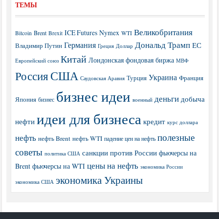
ТЕМЫ
Великобритания
ICE Futures
Nymex
Brent
WTI
Bitcoin
Brexit
Дональд Трамп
Германия
ЕС
Владимир Путин
Греция
Доллар
Китай
Лондонская фондовая биржа
МВФ
Европейский союз
США
Россия
Украина
Турция
Франция
Саудовская Аравия
бизнес идеи
деньги
добыча
Япония
бизнес
военный
идеи для бизнеса
нефти
кредит
курс доллара
полезные
нефть
нефть Brent
нефть WTI
падение цен на нефть
советы
санкции против России
фьючерсы на
политика США
цены на нефть
Brent
фьючерсы на WTI
экономика России
экономика Украины
экономика США