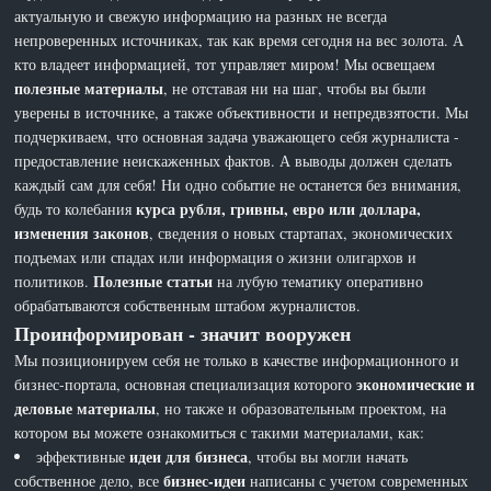
актуальную и свежую информацию на разных не всегда
непроверенных источниках, так как время сегодня на вес золота. А
кто владеет информацией, тот управляет миром! Мы освещаем
полезные материалы
, не отставая ни на шаг, чтобы вы были
уверены в источнике, а также объективности и непредвзятости. Мы
подчеркиваем, что основная задача уважающего себя журналиста -
предоставление неискаженных фактов. А выводы должен сделать
каждый сам для себя! Ни одно событие не останется без внимания,
курса рубля, гривны, евро или доллара,
будь то колебания
изменения законов
, сведения о новых стартапах, экономических
подъемах или спадах или информация о жизни олигархов и
Полезные статьи
политиков.
на лубую тематику оперативно
обрабатываются собственным штабом журналистов.
Проинформирован - значит вооружен
Мы позиционируем себя не только в качестве информационного и
экономические и
бизнес-портала, основная специализация которого
деловые материалы
, но также и образовательным проектом, на
котором вы можете ознакомиться с такими материалами, как:
идеи для бизнеса
эффективные
, чтобы вы могли начать
бизнес-идеи
собственное дело, все
написаны с учетом современных