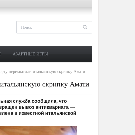
М
АЗАРТНЫЕ ИГРЫ
орту перехватили итальянскую скрипку Амати
 итальянскую скрипку Амати
альная служба сообщила, что
вращен вывоз антиквариата —
влена в известной итальянской