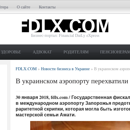
йтера
О сайте
Контакты
Бизнес-портал: Financial DaiLy eXpress
ЗДОРОВЬЕ
АДВОКАТ
РОДИТЕЛЯМ
ПЕНСИОНЕРА
FDLX.COM
»
Новости бизнеса в Украине
»
В украинском аэроп
В украинском аэропорту перехватили
30 января 2018, fdlx.com / Государственная фиск
в международном аэропорту Запорожья предот
раритетной скрипки, которая могла быть изгото
мастерской семьи Амати.