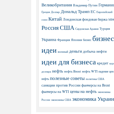
Великобритания
Германи
Владимир Путин
Дональд Трамп
ЕС
Греция
Доллар
Европейский
Китай
Лондонская фондовая биржа
МВ
союз
США
Россия
Турция
Саудовская Аравия
бизнес
Украина
Япония
Франция
бизнес
идеи
деньги
добыча нефти
военный
идеи для бизнеса
кредит
кур
нефть
нефть Brent
нефть WTI
доллара
падение цен
полезные советы
нефть
политика США
санкции против России
фьючерсы на Brent
цены на нефть
фьючерсы на WTI
экономика
экономика Украи
экономика США
России