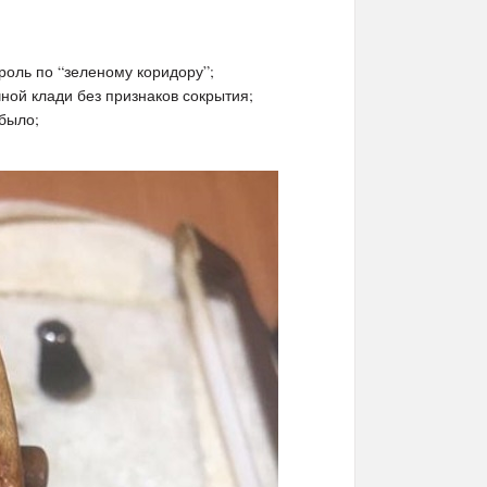
оль по “зеленому коридору”;
ной клади без признаков сокрытия;
 было;