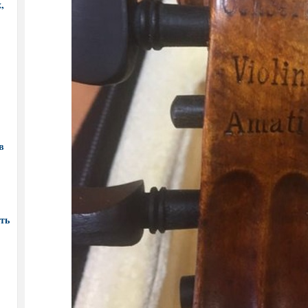
,
в
ть