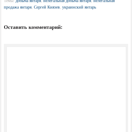
Темы:
добыча янтаря
,
нелегальная добыча янтаря
,
нелегальная
продажа янтаря
,
Сергей Князев
,
украинский янтарь
Оставить комментарий: