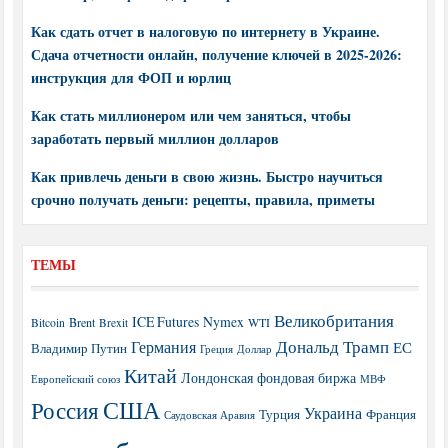
Как сдать отчет в налоговую по интернету в Украине.
Сдача отчетности онлайн, получение ключей в 2025-2026:
инструкция для ФОП и юрлиц
Как стать миллионером или чем заняться, чтобы
заработать первый миллион долларов
Как привлечь деньги в свою жизнь. Быстро научиться
срочно получать деньги: рецепты, правила, приметы
ТЕМЫ
Великобритания
ICE Futures
Nymex
Brent
WTI
Bitcoin
Brexit
Дональд Трамп
Германия
ЕС
Владимир Путин
Греция
Доллар
Китай
Лондонская фондовая биржа
МВФ
Европейский союз
США
Россия
Украина
Турция
Франция
Саудовская Аравия