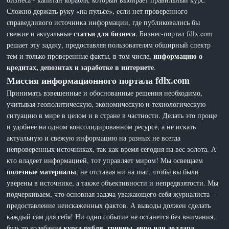
Сложно держать руку «на пульсе», если нет проверенного
справедливого источника информации, где публиковались бы
статьи для бизнеса
свежие и актуальные
. Бизнес-портал fdlx.com
решает эту задачу, предоставляя пользователям обширный спектр
информацию о
тем и только проверенные факты, в том числе,
кредитах, депозитах и заработке в интернете
.
Миссия информационного портала fdlx.com
Принимать взвешенные и обоснованные решения необходимо,
учитывая геополитическую, экономическую и технологическую
ситуацию в мире в целом и в стране в частности. Делать это проще
и удобнее на одном консолидированном ресурсе, а не искать
актуальную и свежую информацию на разных не всегда
непроверенных источниках, так как время сегодня на вес золота. А
кто владеет информацией, тот управляет миром! Мы освещаем
полезные материалы
, не отставая ни на шаг, чтобы вы были
уверены в источнике, а также объективности и непредвзятости. Мы
подчеркиваем, что основная задача уважающего себя журналиста -
предоставление неискаженных фактов. А выводы должен сделать
каждый сам для себя! Ни одно событие не останется без внимания,
курса рубля, гривны, евро или доллара,
будь то колебания