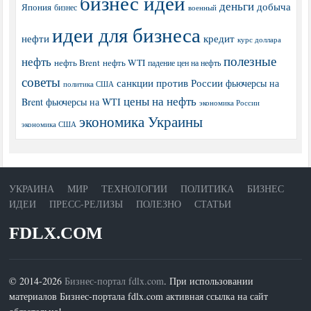
бизнес идеи
деньги
добыча
Япония
бизнес
военный
идеи для бизнеса
нефти
кредит
курс доллара
полезные
нефть
нефть Brent
нефть WTI
падение цен на нефть
советы
санкции против России
фьючерсы на
политика США
цены на нефть
Brent
фьючерсы на WTI
экономика России
экономика Украины
экономика США
УКРАИНА
МИР
ТЕХНОЛОГИИ
ПОЛИТИКА
БИЗНЕС
ИДЕИ
ПРЕСС-РЕЛИЗЫ
ПОЛЕЗНО
СТАТЬИ
FDLX.COM
© 2014-2026
Бизнес-портал fdlx.com
. При использовании
материалов Бизнес-портала fdlx.com активная ссылка на сайт