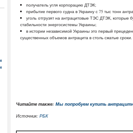
получатель угля корпорацию ДТЭК;
прибытие первого судна в Украину с 75 тыс тонн антр
уголь отгрузят на антрацитовые ТЭС ДТЭК, которые б
стабильности энергосистемы Украины;
в истории независимой Украины это первый прецедент
существенных объемов антрацита в столь сжатые сроки.
и
и
Читайте также:
Мы попробуем купить антрацитн
Источник:
РБК