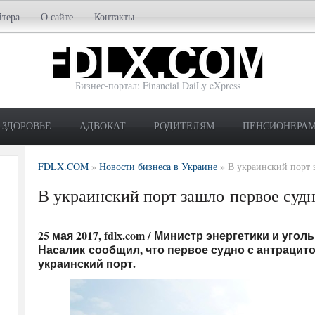
йтера
О сайте
Контакты
Бизнес-портал: Financial DaiLy eXpress
ЗДОРОВЬЕ
АДВОКАТ
РОДИТЕЛЯМ
ПЕНСИОНЕРА
FDLX.COM
»
Новости бизнеса в Украине
»
В украинский порт 
В украинский порт зашло первое суд
25 мая 2017, fdlx.com / Министр энергетики и у
Насалик сообщил, что первое судно с антрацит
украинский порт.