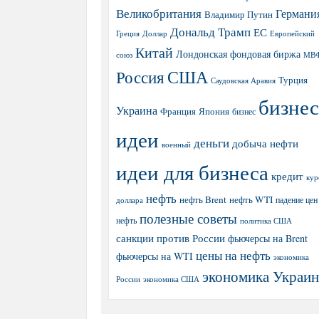
Великобритания
Германи
Владимир Путин
Дональд Трамп
ЕС
Греция
Доллар
Европейский
Китай
Лондонская фондовая биржа
МВ
союз
США
Россия
Турция
Саудовская Аравия
бизнес
Украина
Япония
Франция
бизнес
идеи
деньги
добыча нефти
военный
идеи для бизнеса
кредит
кур
нефть
нефть Brent
нефть WTI
доллара
падение цен
полезные советы
нефть
политика США
санкции против России
фьючерсы на Brent
цены на нефть
фьючерсы на WTI
экономика
экономика Украи
экономика США
России