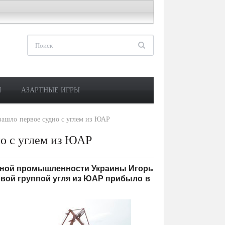
М
АЗАРТНЫЕ ИГРЫ
зашло первое судно с углем из ЮАР
но с углем из ЮАР
гольной промышленности Украины Игорь
овой группой угля из ЮАР прибыло в