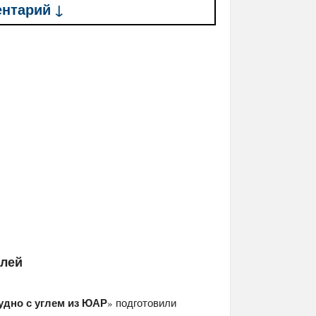
ентарий ↓
елей
удно с углем из ЮАР
» подготовили