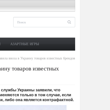
М
АЗАРТНЫЕ ИГРЫ
вила ввоза в Украину товаров известных брендов
аину товаров известных
ой службы Украины заявили, что
меняются только в том случае, если
и, либо она является контрафактной.