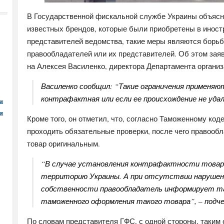
В Государственной фискальной службе Украины объясни
известных брендов, которые были приобретены в иност
представителей ведомства, такие меры являются борьб
правообладателей или их представителей. Об этом зая
на Алексея Василенко, директора Департамента органи
Василенко сообщил: “Такие ограничения применяют
контрафактная или если ее происхождение не уда
и
и
Кроме того, он отметил, что, согласно Таможенному ко
проходить обязательные проверки, после чего правооб
товар оригинальным.
“В случае установления контрафактности товар
территорию Украины. А при отсутствии нарушен
собственности правообладатель информирует та
таможенного оформления такого товара”, – подче
По словам представителя ГФС, с одной стороны, таким