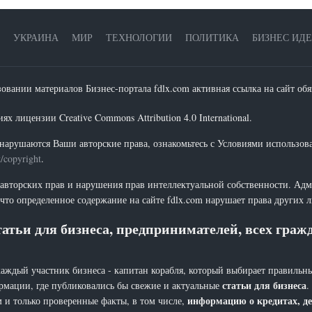
УКРАИНА
МИР
ТЕХНОЛОГИИ
ПОЛИТИКА
БИЗНЕС ИД
зовании материалов Бизнес-портала fdlx.com активная ссылка на сайт обя
х лицензии Creative Commons Attribution 4.0 International.
нарушаются Ваши авторские права, ознакомьтесь с Условиями использов
t/copyright
.
 авторских прав и нарушения прав интеллектуальной собственности. Адм
что определенное содержание на сайте fdlx.com нарушает права других 
атьи для бизнеса, предпринимателей, всех гра
каждый участник бизнеса - капитан корабля, который выбирает правильны
статьи для бизнеса
рмации, где публиковались бы свежие и актуальные
.
информацию о кредитах, де
 и только проверенные факты, в том числе,