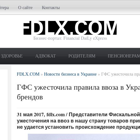
йтера
О сайте
Контакты
Бизнес-портал: Financial DaiLy eXpress
ЗДОРОВЬЕ
АДВОКАТ
РОДИТЕЛЯМ
ПЕНСИОНЕРА
FDLX.COM
»
Новости бизнеса в Украине
»
ГФС ужесточила пра
ГФС ужесточила правила ввоза в Укр
брендов
31 мая 2017, fdlx.com / Представители Фискальн
ужесточения на ввоз в нашу страну товаров при
не удается установить происхождение продукци