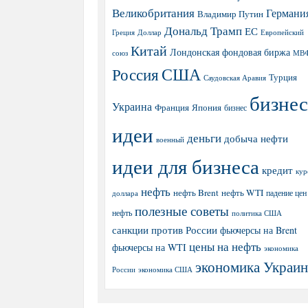
Великобритания
Германи
Владимир Путин
Дональд Трамп
ЕС
Греция
Доллар
Европейский
Китай
Лондонская фондовая биржа
МВ
союз
США
Россия
Турция
Саудовская Аравия
бизнес
Украина
Япония
Франция
бизнес
идеи
деньги
добыча нефти
военный
идеи для бизнеса
кредит
кур
нефть
нефть Brent
нефть WTI
доллара
падение цен
полезные советы
нефть
политика США
санкции против России
фьючерсы на Brent
цены на нефть
фьючерсы на WTI
экономика
экономика Украи
экономика США
России