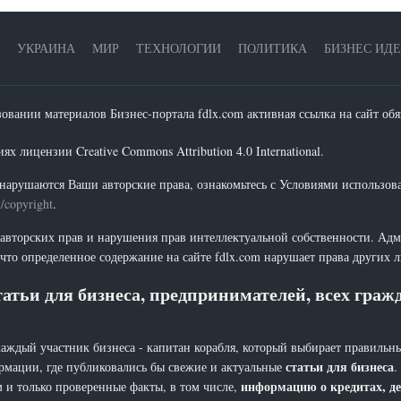
УКРАИНА
МИР
ТЕХНОЛОГИИ
ПОЛИТИКА
БИЗНЕС ИД
зовании материалов Бизнес-портала fdlx.com активная ссылка на сайт обя
х лицензии Creative Commons Attribution 4.0 International.
нарушаются Ваши авторские права, ознакомьтесь с Условиями использов
t/copyright
.
 авторских прав и нарушения прав интеллектуальной собственности. Адм
что определенное содержание на сайте fdlx.com нарушает права других 
атьи для бизнеса, предпринимателей, всех гра
каждый участник бизнеса - капитан корабля, который выбирает правильны
статьи для бизнеса
рмации, где публиковались бы свежие и актуальные
.
информацию о кредитах, де
 и только проверенные факты, в том числе,