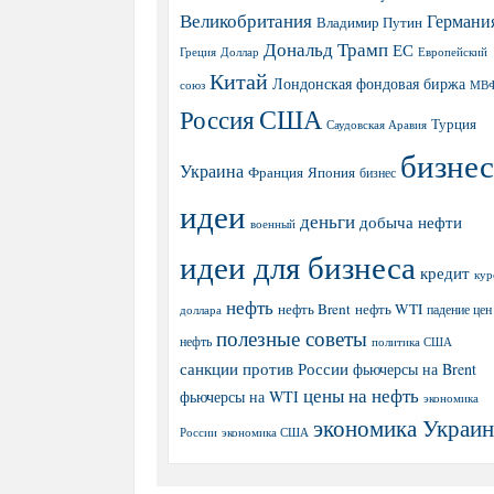
Великобритания
Германи
Владимир Путин
Дональд Трамп
ЕС
Греция
Доллар
Европейский
Китай
Лондонская фондовая биржа
МВ
союз
США
Россия
Турция
Саудовская Аравия
бизнес
Украина
Япония
Франция
бизнес
идеи
деньги
добыча нефти
военный
идеи для бизнеса
кредит
кур
нефть
нефть Brent
нефть WTI
доллара
падение цен
полезные советы
нефть
политика США
санкции против России
фьючерсы на Brent
цены на нефть
фьючерсы на WTI
экономика
экономика Украи
экономика США
России