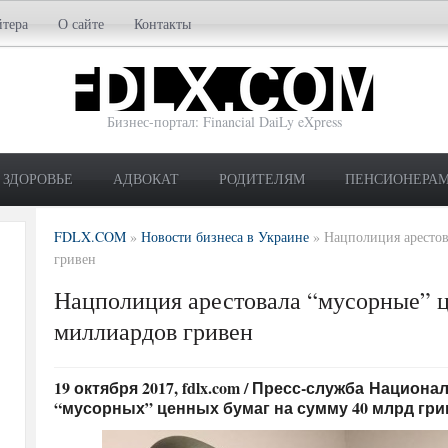
йтера
О сайте
Контакты
Бизнес-портал: Financial DaiLy eXpress
ЗДОРОВЬЕ
АДВОКАТ
РОДИТЕЛЯМ
ПЕНСИОНЕРА
FDLX.COM
»
Новости бизнеса в Украине
»
Нацполиция арестов
гривен
Нацполиция арестовала “мусорные” ц
миллиардов гривен
19 октября 2017, fdlx.com / Пресс-служба Нацио
“мусорных” ценных бумаг на сумму 40 млрд гри