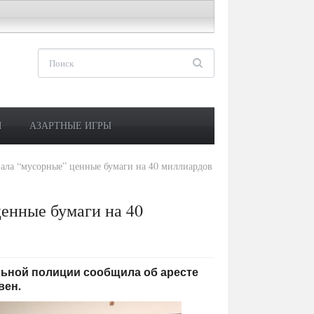
М
АЗАРТНЫЕ ИГРЫ
ала “мусорные” ценные бумаги на 40 миллиардов
енные бумаги на 40
нальной полиции сообщила об аресте
вен.