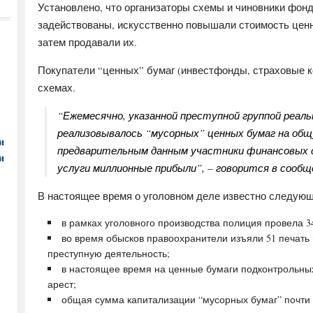
Установлено, что организаторы схемы и чиновники фон
задействованы, искусственно повышали стоимость ценн
затем продавали их.
Покупатели “ценных” бумаг (инвестфонды, страховые к
схемах.
“Ежемесячно, указанной преступной группой реаль
реализовывалось “мусорных” ценных бумаг на общу
и
предварительным данным участники финансовых с
и
услуги миллионные прибыли”, – говорится в сообщ
В настоящее время о уголовном деле известно следующ
в рамках уголовного производства полиция провела 3
во время обысков правоохранители изъяли 51 печат
преступную деятельность;
в настоящее время на ценные бумаги подконтрольны
арест;
общая сумма капитализации “мусорных бумаг” почти 