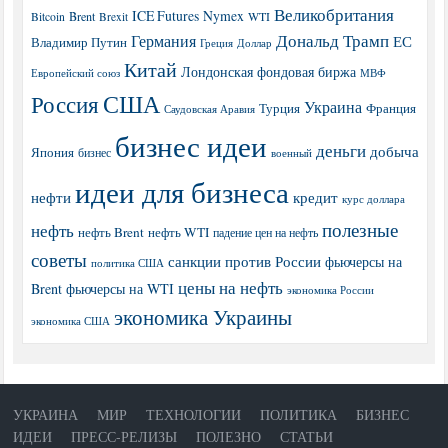
Великобритания
ICE Futures
Nymex
Brent
WTI
Bitcoin
Brexit
Дональд Трамп
Германия
ЕС
Владимир Путин
Греция
Доллар
Китай
Лондонская фондовая биржа
МВФ
Европейский союз
США
Россия
Украина
Турция
Франция
Саудовская Аравия
бизнес идеи
деньги
добыча
Япония
бизнес
военный
идеи для бизнеса
нефти
кредит
курс доллара
полезные
нефть
нефть Brent
нефть WTI
падение цен на нефть
советы
санкции против России
фьючерсы на
политика США
цены на нефть
Brent
фьючерсы на WTI
экономика России
экономика Украины
экономика США
УКРАИНА
МИР
ТЕХНОЛОГИИ
ПОЛИТИКА
БИЗНЕС
ИДЕИ
ПРЕСС-РЕЛИЗЫ
ПОЛЕЗНО
СТАТЬИ