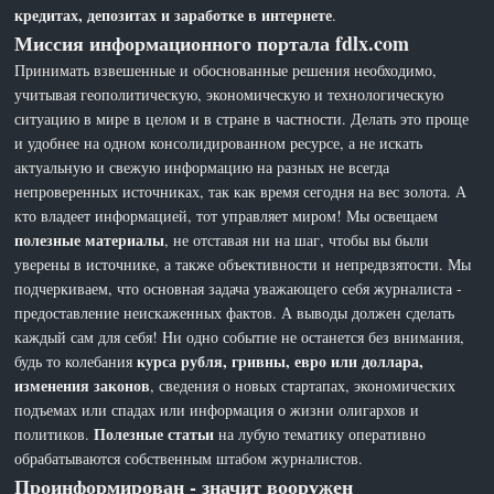
кредитах, депозитах и заработке в интернете
.
Миссия информационного портала fdlx.com
Принимать взвешенные и обоснованные решения необходимо,
учитывая геополитическую, экономическую и технологическую
ситуацию в мире в целом и в стране в частности. Делать это проще
и удобнее на одном консолидированном ресурсе, а не искать
актуальную и свежую информацию на разных не всегда
непроверенных источниках, так как время сегодня на вес золота. А
кто владеет информацией, тот управляет миром! Мы освещаем
полезные материалы
, не отставая ни на шаг, чтобы вы были
уверены в источнике, а также объективности и непредвзятости. Мы
подчеркиваем, что основная задача уважающего себя журналиста -
предоставление неискаженных фактов. А выводы должен сделать
каждый сам для себя! Ни одно событие не останется без внимания,
курса рубля, гривны, евро или доллара,
будь то колебания
изменения законов
, сведения о новых стартапах, экономических
подъемах или спадах или информация о жизни олигархов и
Полезные статьи
политиков.
на лубую тематику оперативно
обрабатываются собственным штабом журналистов.
Проинформирован - значит вооружен