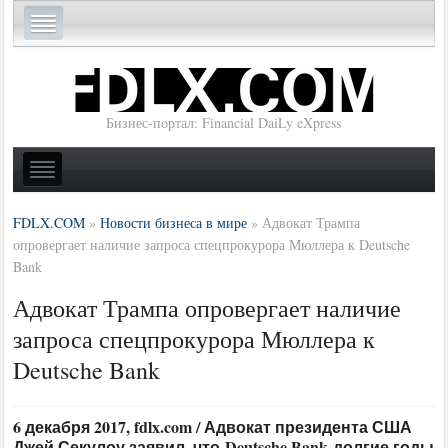
Бизнес-портал: Financial DaiLy eXpress
FDLX.COM
»
Новости бизнеса в мире
»
Адвокат Трампа
опровергает наличие запроса спецпрокурора Мюллера к Deutsche
Bank
Адвокат Трампа опровергает наличие
запроса спецпрокурора Мюллера к
Deutsche Bank
6 декабря 2017, fdlx.com / Адвокат президента США
Джей Секулоу заявил, что Deutsche Bank долгие годы