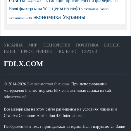
санкции против России
фьючерсы на
политика США
цены на нефть
Brent
фьючерсы на WTI
экономика России
экономика Украины
экономика США
УКРАИНА
МИР
ТЕХНОЛОГИИ
ПОЛИТИКА
БИЗНЕС
ИДЕИ
ПРЕСС-РЕЛИЗЫ
ПОЛЕЗНО
СТАТЬИ
FDLX.COM
© 2014-2026
Бизнес-портал fdlx.com
. При использовании
материалов Бизнес-портала fdlx.com активная ссылка на сайт
обязательна!
Все материалы на этом сайте размещены на условиях лицензии
Creative Commons Attribution 4.0 International.
Изображения и текст принадлежат авторам. Если нарушаются Ваши