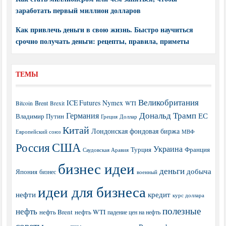
заработать первый миллион долларов
Как привлечь деньги в свою жизнь. Быстро научиться
срочно получать деньги: рецепты, правила, приметы
ТЕМЫ
Великобритания
ICE Futures
Nymex
Brent
WTI
Bitcoin
Brexit
Дональд Трамп
Германия
ЕС
Владимир Путин
Греция
Доллар
Китай
Лондонская фондовая биржа
МВФ
Европейский союз
США
Россия
Украина
Турция
Франция
Саудовская Аравия
бизнес идеи
деньги
добыча
Япония
бизнес
военный
идеи для бизнеса
нефти
кредит
курс доллара
полезные
нефть
нефть Brent
нефть WTI
падение цен на нефть
советы