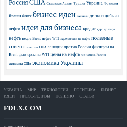
США
Россия
Украина
Турция
Франция
Саудовская Аравия
бизнес идеи
деньги
добыча
Япония
бизнес
военный
идеи для бизнеса
нефти
кредит
курс доллара
полезные
нефть
нефть Brent
нефть WTI
падение цен на нефть
советы
санкции против России
фьючерсы на
политика США
цены на нефть
Brent
фьючерсы на WTI
экономика России
экономика Украины
экономика США
УКРАИНА
МИР
ТЕХНОЛОГИИ
ПОЛИТИКА
БИЗНЕС
ИДЕИ
ПРЕСС-РЕЛИЗЫ
ПОЛЕЗНО
СТАТЬИ
FDLX.COM