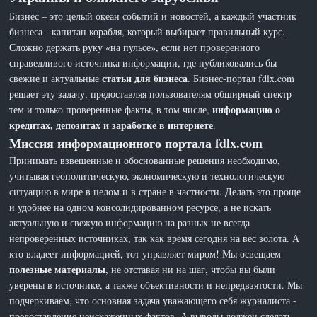
Бизнес – это целый океан событий и новостей, а каждый участник
бизнеса - капитан корабля, который выбирает правильный курс.
Сложно держать руку «на пульсе», если нет проверенного
справедливого источника информации, где публиковались бы
статьи для бизнеса
свежие и актуальные
. Бизнес-портал fdlx.com
решает эту задачу, предоставляя пользователям обширный спектр
информацию о
тем и только проверенные факты, в том числе,
кредитах, депозитах и заработке в интернете
.
Миссия информационного портала fdlx.com
Принимать взвешенные и обоснованные решения необходимо,
учитывая геополитическую, экономическую и технологическую
ситуацию в мире в целом и в стране в частности. Делать это проще
и удобнее на одном консолидированном ресурсе, а не искать
актуальную и свежую информацию на разных не всегда
непроверенных источниках, так как время сегодня на вес золота. А
кто владеет информацией, тот управляет миром! Мы освещаем
полезные материалы
, не отставая ни на шаг, чтобы вы были
уверены в источнике, а также объективности и непредвзятости. Мы
подчеркиваем, что основная задача уважающего себя журналиста -
предоставление неискаженных фактов. А выводы должен сделать