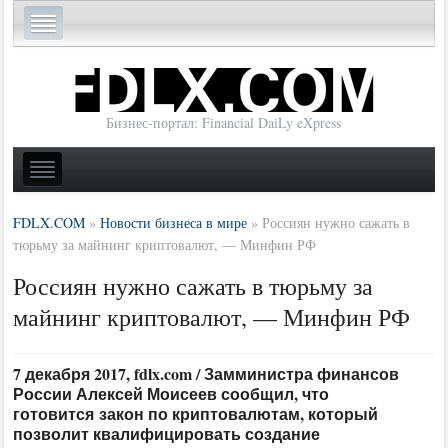
Бизнес-портал: Financial DaiLy eXpress
FDLX.COM
»
Новости бизнеса в мире
»
Россиян нужно сажать в
тюрьму за майнинг криптовалют, — Минфин РФ
Россиян нужно сажать в тюрьму за
майнинг криптовалют, — Минфин РФ
7 декабря 2017, fdlx.com / Замминистра финансов
России Алексей Моисеев сообщил, что
готовится закон по криптовалютам, который
позволит квалифицировать создание