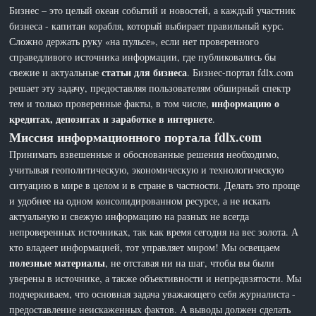
Бизнес – это целый океан событий и новостей, а каждый участник
бизнеса - капитан корабля, который выбирает правильный курс.
Сложно держать руку «на пульсе», если нет проверенного
справедливого источника информации, где публиковались бы
статьи для бизнеса
свежие и актуальные
. Бизнес-портал fdlx.com
решает эту задачу, предоставляя пользователям обширный спектр
информацию о
тем и только проверенные факты, в том числе,
кредитах, депозитах и заработке в интернете
.
Миссия информационного портала fdlx.com
Принимать взвешенные и обоснованные решения необходимо,
учитывая геополитическую, экономическую и технологическую
ситуацию в мире в целом и в стране в частности. Делать это проще
и удобнее на одном консолидированном ресурсе, а не искать
актуальную и свежую информацию на разных не всегда
непроверенных источниках, так как время сегодня на вес золота. А
кто владеет информацией, тот управляет миром! Мы освещаем
полезные материалы
, не отставая ни на шаг, чтобы вы были
уверены в источнике, а также объективности и непредвзятости. Мы
подчеркиваем, что основная задача уважающего себя журналиста -
предоставление неискаженных фактов. А выводы должен сделать