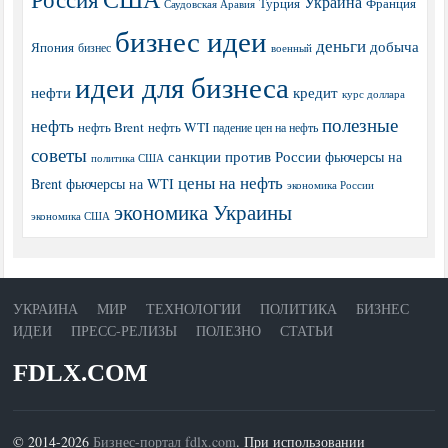
Украина
Турция
Франция
Саудовская Аравия
бизнес идеи
деньги
добыча
Япония
бизнес
военный
идеи для бизнеса
нефти
кредит
курс доллара
полезные
нефть
нефть Brent
нефть WTI
падение цен на нефть
советы
санкции против России
фьючерсы на
политика США
цены на нефть
Brent
фьючерсы на WTI
экономика России
экономика Украины
экономика США
УКРАИНА
МИР
ТЕХНОЛОГИИ
ПОЛИТИКА
БИЗНЕС
ИДЕИ
ПРЕСС-РЕЛИЗЫ
ПОЛЕЗНО
СТАТЬИ
FDLX.COM
© 2014-2026
Бизнес-портал fdlx.com
. При использовании