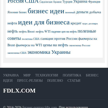
США
Россия
Украина
Турция
Франция
Саудовская Аравия
бизнес идеи
деньги
добыча
Япония
бизнес
военный
идеи для бизнеса
нефти
кредит
курс доллара
полезные
нефть
нефть Brent
нефть WTI
падение цен на нефть
советы
санкции против России
фьючерсы на
политика США
цены на нефть
Brent
фьючерсы на WTI
экономика России
экономика Украины
экономика США
УКРАИНА
МИР
ТЕХНОЛОГИИ
ПОЛИТИКА
БИЗНЕС
ИДЕИ
ПРЕСС-РЕЛИЗЫ
ПОЛЕЗНО
СТАТЬИ
FDLX.COM
© 2014-2026
Бизнес-портал fdlx.com
. При использовании