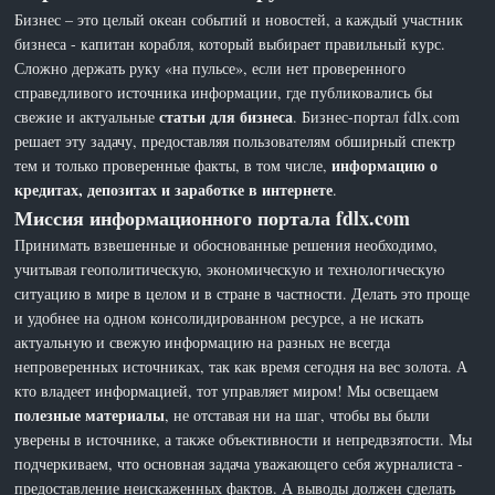
Бизнес – это целый океан событий и новостей, а каждый участник
бизнеса - капитан корабля, который выбирает правильный курс.
Сложно держать руку «на пульсе», если нет проверенного
справедливого источника информации, где публиковались бы
статьи для бизнеса
свежие и актуальные
. Бизнес-портал fdlx.com
решает эту задачу, предоставляя пользователям обширный спектр
информацию о
тем и только проверенные факты, в том числе,
кредитах, депозитах и заработке в интернете
.
Миссия информационного портала fdlx.com
Принимать взвешенные и обоснованные решения необходимо,
учитывая геополитическую, экономическую и технологическую
ситуацию в мире в целом и в стране в частности. Делать это проще
и удобнее на одном консолидированном ресурсе, а не искать
актуальную и свежую информацию на разных не всегда
непроверенных источниках, так как время сегодня на вес золота. А
кто владеет информацией, тот управляет миром! Мы освещаем
полезные материалы
, не отставая ни на шаг, чтобы вы были
уверены в источнике, а также объективности и непредвзятости. Мы
подчеркиваем, что основная задача уважающего себя журналиста -
предоставление неискаженных фактов. А выводы должен сделать