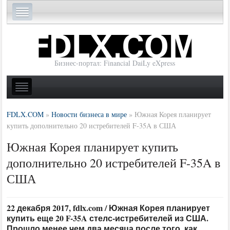
Бизнес-портал: Financial DaiLy eXpress
FDLX.COM
»
Новости бизнеса в мире
»
Южная Корея планирует
купить дополнительно 20 истребителей F-35A в США
Южная Корея планирует купить
дополнительно 20 истребителей F-35A в
США
22 декабря 2017, fdlx.com / Южная Корея планирует
купить еще 20 F-35A стелс-истребителей из США.
Прошло менее чем два месяца после того, как