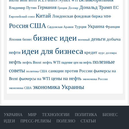
Bitcoin
Brexit
Дональд Трамп
Германия
ЕС
Владимир Путин
Греция
Доллар
Китай
Лондонская фондовая биржа
МВФ
Европейский союз
США
Россия
Украина
Турция
Франция
Саудовская Аравия
бизнес идеи
деньги
добыча
Япония
бизнес
военный
идеи для бизнеса
нефти
кредит
курс доллара
полезные
нефть
нефть Brent
нефть WTI
падение цен на нефть
советы
санкции против России
фьючерсы на
политика США
цены на нефть
Brent
фьючерсы на WTI
экономика России
экономика Украины
экономика США
УКРАИНА
МИР
ТЕХНОЛОГИИ
ПОЛИТИКА
БИЗНЕС
ИДЕИ
ПРЕСС-РЕЛИЗЫ
ПОЛЕЗНО
СТАТЬИ