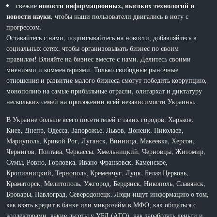
новости информационных, высоких технологий и
свежие
новости науки
, чтобы наши пользователи двигались в ногу с
прогрессом.
Оставайтесь с нами, подписывайтесь на новости, добавляйтесь в
социальных сетях, чтобы организовывать бизнес по своим
правилам! Влияйте на бизнес вместе с нами. Делитесь своими
мнениями и комментариями. Только свободные рыночные
отношения и развитие малого бизнеса смогут победить коррупцию,
монополию на самые прибыльные отрасли, олигархат и диктатуру
нескольких семей на протяжении всей независимости Украины.
В Украине больше всего посетителей с таких городов: Харьков,
Киев, Днепр, Одесса, Запорожье, Львов, Донецк, Николаев,
Мариуполь, Кривой Рог, Луганск, Винница, Макеевка, Херсон,
Чернигов, Полтава, Черкассы, Хмельницкий, Черновцы, Житомир,
Сумы, Ровно, Горловка, Ивано-Франковск, Каменское,
Кропивницкий, Тернополь, Кременчуг, Луцк, Белая Церковь,
Краматорск, Мелитополь, Ужгород, Бердянск, Никополь, Славянск,
Бровары, Павлоград, Северодонецк. Люди ищут информацию о том,
как взять кредит в банке или микрозайм в МФО, как общаться с
коллекторами, какие льготы у УБД (АТО), как заработать деньги и