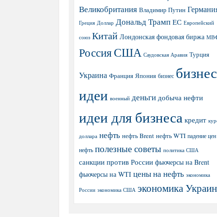
Великобритания
Германи
Владимир Путин
Дональд Трамп
ЕС
Греция
Доллар
Европейский
Китай
Лондонская фондовая биржа
МВ
союз
США
Россия
Турция
Саудовская Аравия
бизнес
Украина
Япония
Франция
бизнес
идеи
деньги
добыча нефти
военный
идеи для бизнеса
кредит
кур
нефть
нефть Brent
нефть WTI
доллара
падение цен
полезные советы
нефть
политика США
санкции против России
фьючерсы на Brent
цены на нефть
фьючерсы на WTI
экономика
экономика Украи
экономика США
России