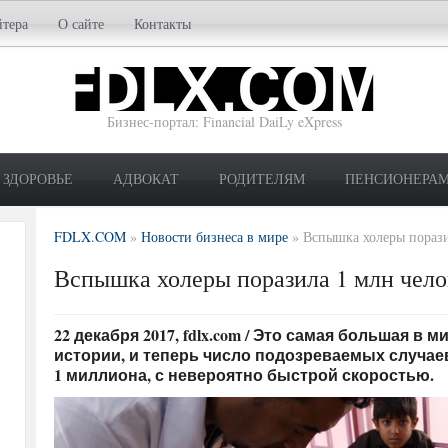
йтера
О сайте
Контакты
Бизнес-портал: Financial DaiLy eXpress
ЗДОРОВЬЕ
АДВОКАТ
РОДИТЕЛЯМ
ПЕНСИОНЕРА
FDLX.COM
»
Новости бизнеса в мире
»
Вспышка холеры порази
Вспышка холеры поразила 1 млн чело
22 декабря 2017, fdlx.com / Это самая большая 
истории, и теперь число подозреваемых случае
1 миллиона, с невероятно быстрой скоростью.