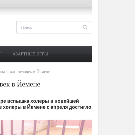
М
АЗАРТНЫЕ ИГРЫ
ла 1 млн человек в Йемене
век в Йемене
в мире вспышка холеры в новейшей
в холеры в Йемене с апреля достигло