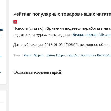
Рейтинг популярных товаров наших читат
в
Британия надеется заработать на 
Новость (статью) «
ние
подготовили журналисты издания
Бизнес портал fdlx.co
и
Дата публикации:
2018-01-03 17:08:35
, последнее обновл
Темы:
Меган Маркл
,
принц Гарри
,
свадьба
,
экономика Великоб
в
,
Оставить комментарий: