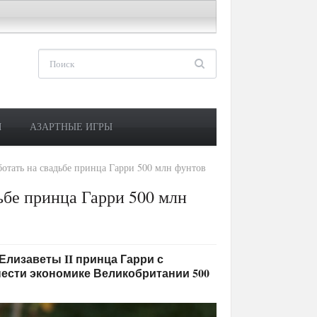
М
АЗАРТНЫЕ ИГРЫ
ботать на свадьбе принца Гарри 500 млн фунтов
дьбе принца Гарри 500 млн
ы Елизаветы II принца Гарри с
нести экономике Великобритании 500