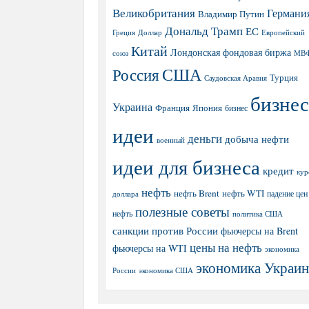
Великобритания
Германи
Владимир Путин
Дональд Трамп
ЕС
Греция
Доллар
Европейский
Китай
Лондонская фондовая биржа
МВ
союз
США
Россия
Турция
Саудовская Аравия
бизнес
Украина
Япония
Франция
бизнес
идеи
деньги
добыча нефти
военный
идеи для бизнеса
кредит
кур
нефть
нефть Brent
нефть WTI
доллара
падение цен
полезные советы
нефть
политика США
санкции против России
фьючерсы на Brent
цены на нефть
фьючерсы на WTI
экономика
экономика Украи
экономика США
России