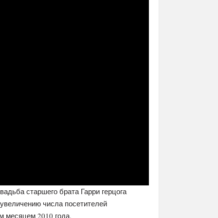
вадьба старшего брата Гарри герцога
к увеличению числа посетителей
м месяцем 2010 года.