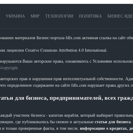
УКРАИНА
МИР
ТЕХНОЛОГИИ
ПОЛИТИКА
БИЗНЕС ИД
зовании материалов Бизнес-портала fdlx.com активная ссылка на сайт обя
х лицензии Creative Commons Attribution 4.0 International.
нарушаются Ваши авторские права, ознакомьтесь с Условиями использов
t/copyright
.
 авторских прав и нарушения прав интеллектуальной собственности. Адм
что определенное содержание на сайте fdlx.com нарушает права других 
атьи для бизнеса, предпринимателей, всех гра
каждый участник бизнеса - капитан корабля, который выбирает правильны
статьи для бизнеса
рмации, где публиковались бы свежие и актуальные
.
информацию о кредитах, де
 и только проверенные факты, в том числе,