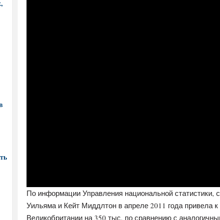
,
в
ть
По информации Управления национальной статистики, с
Уильяма и Кейт Миддлтон в апреле 2011 года привела 
Великобритании на 350 тыс. по сравнению с аналогичны