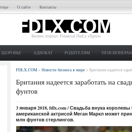
йтера
О сайте
Контакты
Бизнес-портал: Financial DaiLy eXpress
ЗДОРОВЬЕ
АДВОКАТ
РОДИТЕЛЯМ
ПЕНСИОНЕРА
FDLX.COM
»
Новости бизнеса в мире
»
Британия надеется зара
Британия надеется заработать на сва
фунтов
3 января 2018, fdlx.com / Свадьба внука королев
американской актрисой Меган Маркл может при
млн фунтов стерлингов.