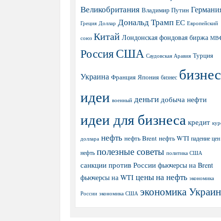
Великобритания
Германи
Владимир Путин
Дональд Трамп
ЕС
Греция
Доллар
Европейский
Китай
Лондонская фондовая биржа
МВ
союз
США
Россия
Турция
Саудовская Аравия
бизнес
Украина
Япония
Франция
бизнес
идеи
деньги
добыча нефти
военный
идеи для бизнеса
кредит
кур
нефть
нефть Brent
нефть WTI
доллара
падение цен
полезные советы
нефть
политика США
санкции против России
фьючерсы на Brent
цены на нефть
фьючерсы на WTI
экономика
экономика Украи
экономика США
России