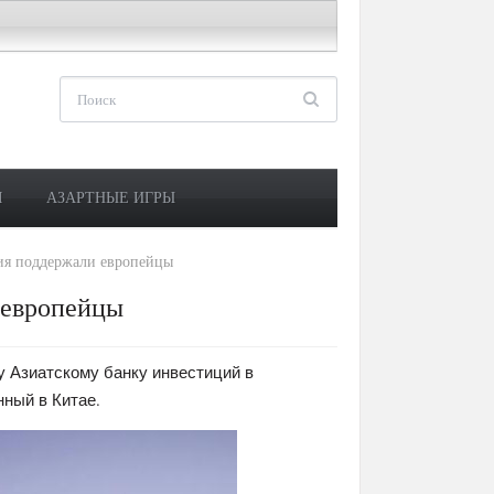
М
АЗАРТНЫЕ ИГРЫ
ия поддержали европейцы
 европейцы
у Азиатскому банку инвестиций в
нный в Китае.