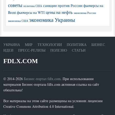
советы
санкции против России
фьючерсы на
политика США
цены на нефть
Brent
фьючерсы на WTI
экономика России
экономика Украины
экономика США
УКРАИНА
МИР
ТЕХНОЛОГИИ
ПОЛИТИКА
БИЗНЕС
ИДЕИ
ПРЕСС-РЕЛИЗЫ
ПОЛЕЗНО
СТАТЬИ
FDLX.COM
© 2014-2026
Бизнес-портал fdlx.com
. При использовании
материалов Бизнес-портала fdlx.com активная ссылка на сайт
обязательна!
Все материалы на этом сайте размещены на условиях лицензии
Creative Commons Attribution 4.0 International.