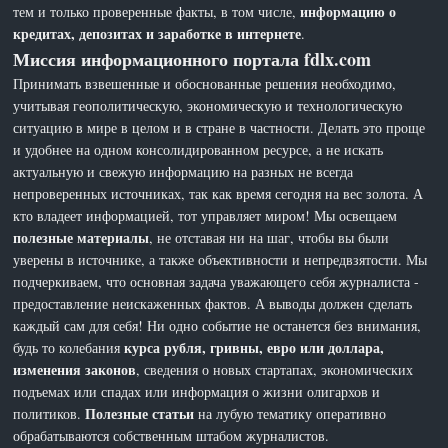
информацию о
тем и только проверенные факты, в том числе,
кредитах, депозитах и заработке в интернете
.
Миссия информационного портала fdlx.com
Принимать взвешенные и обоснованные решения необходимо,
учитывая геополитическую, экономическую и технологическую
ситуацию в мире в целом и в стране в частности. Делать это проще
и удобнее на одном консолидированном ресурсе, а не искать
актуальную и свежую информацию на разных не всегда
непроверенных источниках, так как время сегодня на вес золота. А
кто владеет информацией, тот управляет миром! Мы освещаем
полезные материалы
, не отставая ни на шаг, чтобы вы были
уверены в источнике, а также объективности и непредвзятости. Мы
подчеркиваем, что основная задача уважающего себя журналиста -
предоставление неискаженных фактов. А выводы должен сделать
каждый сам для себя! Ни одно событие не останется без внимания,
курса рубля, гривны, евро или доллара,
будь то колебания
изменения законов
, сведения о новых стартапах, экономических
подъемах или спадах или информация о жизни олигархов и
Полезные статьи
политиков.
на лубую тематику оперативно
обрабатываются собственным штабом журналистов.