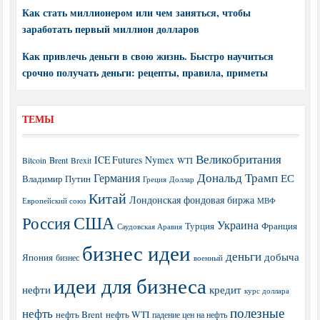
Как стать миллионером или чем заняться, чтобы
заработать первый миллион долларов
Как привлечь деньги в свою жизнь. Быстро научиться
срочно получать деньги: рецепты, правила, приметы
ТЕМЫ
Великобритания
ICE Futures
Nymex
Brent
WTI
Bitcoin
Brexit
Дональд Трамп
Германия
ЕС
Владимир Путин
Греция
Доллар
Китай
Лондонская фондовая биржа
МВФ
Европейский союз
США
Россия
Украина
Турция
Франция
Саудовская Аравия
бизнес идеи
деньги
добыча
Япония
бизнес
военный
идеи для бизнеса
нефти
кредит
курс доллара
полезные
нефть
нефть Brent
нефть WTI
падение цен на нефть