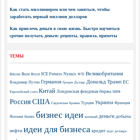
Как стать миллионером или чем заняться, чтобы
заработать первый миллион долларов
Как привлечь деньги в свою жизнь. Быстро научиться
срочно получать деньги: рецепты, правила, приметы
ТЕМЫ
Великобритания
ICE Futures
Nymex
Brent
WTI
Bitcoin
Brexit
Дональд Трамп
Германия
ЕС
Владимир Путин
Греция
Доллар
Китай
Лондонская фондовая биржа
МВФ
Европейский союз
США
Россия
Украина
Турция
Франция
Саудовская Аравия
бизнес идеи
деньги
добыча
Япония
бизнес
военный
идеи для бизнеса
нефти
кредит
курс доллара