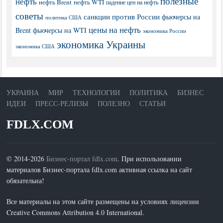
полезные
нефть
нефть Brent
нефть WTI
падение цен на нефть
советы
санкции против России
фьючерсы на
политика США
цены на нефть
Brent
фьючерсы на WTI
экономика России
экономика Украины
экономика США
УКРАИНА
МИР
ТЕХНОЛОГИИ
ПОЛИТИКА
БИЗНЕС
ИДЕИ
ПРЕСС-РЕЛИЗЫ
ПОЛЕЗНО
СТАТЬИ
FDLX.COM
© 2014-2026
Бизнес-портал fdlx.com
. При использовании
материалов Бизнес-портала fdlx.com активная ссылка на сайт
обязательна!
Все материалы на этом сайте размещены на условиях лицензии
Creative Commons Attribution 4.0 International.