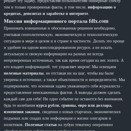
решает эту задачу, предоставляя пользователям обширный спектр
информацию о
тем и только проверенные факты, в том числе,
кредитах, депозитах и заработке в интернете
.
Миссия информационного портала fdlx.com
Принимать взвешенные и обоснованные решения необходимо,
учитывая геополитическую, экономическую и технологическую
ситуацию в мире в целом и в стране в частности. Делать это проще
и удобнее на одном консолидированном ресурсе, а не искать
актуальную и свежую информацию на разных не всегда
непроверенных источниках, так как время сегодня на вес золота. А
кто владеет информацией, тот управляет миром! Мы освещаем
полезные материалы
, не отставая ни на шаг, чтобы вы были
уверены в источнике, а также объективности и непредвзятости. Мы
подчеркиваем, что основная задача уважающего себя журналиста -
предоставление неискаженных фактов. А выводы должен сделать
каждый сам для себя! Ни одно событие не останется без внимания,
курса рубля, гривны, евро или доллара,
будь то колебания
изменения законов
, сведения о новых стартапах, экономических
подъемах или спадах или информация о жизни олигархов и
Полезные статьи
политиков.
на лубую тематику оперативно
обрабатываются собственным штабом журналистов.