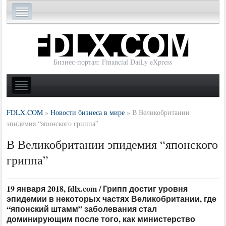
Бизнес-портал: Financial DaiLy eXpress
FDLX.COM
»
Новости бизнеса в мире
»
В Великобритании
эпидемия “японского гриппа”
В Великобритании эпидемия “японского
гриппа”
19 января 2018, fdlx.com / Грипп достиг уровня
эпидемии в некоторых частях Великобритании, где
“японский штамм” заболевания стал
доминирующим после того, как министерство