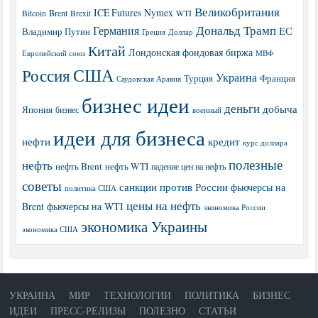
Великобритания
ICE Futures
Nymex
Brent
WTI
Bitcoin
Brexit
Дональд Трамп
Германия
ЕС
Владимир Путин
Греция
Доллар
Китай
Лондонская фондовая биржа
МВФ
Европейский союз
США
Россия
Украина
Турция
Франция
Саудовская Аравия
бизнес идеи
деньги
добыча
Япония
бизнес
военный
идеи для бизнеса
нефти
кредит
курс доллара
полезные
нефть
нефть Brent
нефть WTI
падение цен на нефть
советы
санкции против России
фьючерсы на
политика США
цены на нефть
Brent
фьючерсы на WTI
экономика России
экономика Украины
экономика США
УКРАИНА
МИР
ТЕХНОЛОГИИ
ПОЛИТИКА
БИЗНЕС
ИДЕИ
ПРЕСС-РЕЛИЗЫ
ПОЛЕЗНО
СТАТЬИ