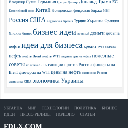
Дональд Трамп
Германия
ЕС
Владимир Путин
Греция
Доллар
Китай
Лондонская фондовая биржа
МВФ
Европейский союз
США
Россия
Украина
Турция
Франция
Саудовская Аравия
бизнес идеи
деньги
добыча
Япония
бизнес
военный
идеи для бизнеса
нефти
кредит
курс доллара
полезные
нефть
нефть Brent
нефть WTI
падение цен на нефть
советы
санкции против России
фьючерсы на
политика США
цены на нефть
Brent
фьючерсы на WTI
экономика России
экономика Украины
экономика США
УКРАИНА
МИР
ТЕХНОЛОГИИ
ПОЛИТИКА
БИЗНЕС
ИДЕИ
ПРЕСС-РЕЛИЗЫ
ПОЛЕЗНО
СТАТЬИ
FDLX.COM