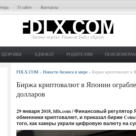
йтера
О сайте
Контакты
Бизнес-портал: Financial DaiLy eXpress
ЗДОРОВЬЕ
АДВОКАТ
РОДИТЕЛЯМ
ПЕНСИОНЕРА
FDLX.COM
»
Новости бизнеса в мире
»
Биржа криптовалют в Я
Биржа криптовалют в Японии ограбл
долларов
29 января 2018, fdlx.com / Финансовый регулятор
обменники криптовалют, и приказал бирже Coin
того, как хакеры украли цифровую валюту на с