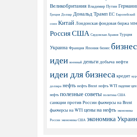
Великобритания
Германи
Владимир Путин
Дональд Трамп
ЕС
Греция
Доллар
Европейский
Китай
Лондонская фондовая биржа
МВ
союз
США
Россия
Турция
Саудовская Аравия
бизнес
Украина
Япония
Франция
бизнес
идеи
деньги
добыча нефти
военный
идеи для бизнеса
кредит
кур
нефть
нефть Brent
нефть WTI
доллара
падение цен
полезные советы
нефть
политика США
санкции против России
фьючерсы на Brent
цены на нефть
фьючерсы на WTI
экономика
экономика Украи
экономика США
России