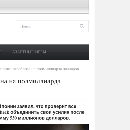
М
АЗАРТНЫЕ ИГРЫ
понии ограблена на полмиллиарда долларов
ена на полмиллиарда
 Японии заявил, что проверит все
check объединить свои усилия после
умму 530 миллионов долларов.