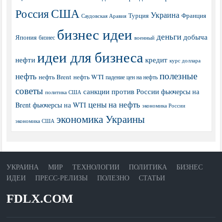
США
Россия
Украина
Турция
Франция
Саудовская Аравия
бизнес идеи
деньги
добыча
Япония
бизнес
военный
идеи для бизнеса
нефти
кредит
курс доллара
полезные
нефть
нефть Brent
нефть WTI
падение цен на нефть
советы
санкции против России
фьючерсы на
политика США
цены на нефть
Brent
фьючерсы на WTI
экономика России
экономика Украины
экономика США
УКРАИНА
МИР
ТЕХНОЛОГИИ
ПОЛИТИКА
БИЗНЕС
ИДЕИ
ПРЕСС-РЕЛИЗЫ
ПОЛЕЗНО
СТАТЬИ
FDLX.COM