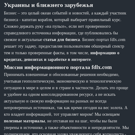
Украины и ближнего зарубежья
Бизнес – это целый океан событий и новостей, а каждый участник
бизнеса - капитан корабля, который выбирает правильный курс.
Сложно держать руку «на пульсе», если нет проверенного
справедливого источника информации, где публиковались бы
статьи для бизнеса
свежие и актуальные
. Бизнес-портал fdlx.com
решает эту задачу, предоставляя пользователям обширный спектр
информацию о
тем и только проверенные факты, в том числе,
кредитах, депозитах и заработке в интернете
.
Миссия информационного портала fdlx.com
Принимать взвешенные и обоснованные решения необходимо,
учитывая геополитическую, экономическую и технологическую
ситуацию в мире в целом и в стране в частности. Делать это проще
и удобнее на одном консолидированном ресурсе, а не искать
актуальную и свежую информацию на разных не всегда
непроверенных источниках, так как время сегодня на вес золота. А
кто владеет информацией, тот управляет миром! Мы освещаем
полезные материалы
, не отставая ни на шаг, чтобы вы были
уверены в источнике, а также объективности и непредвзятости. Мы
подчеркиваем, что основная задача уважающего себя журналиста -