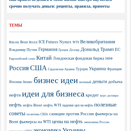
срочно получать деньги: рецепты, правила, приметы
ТЕМЫ
Великобритания
ICE Futures
Nymex
Brent
WTI
Bitcoin
Brexit
Дональд Трамп
Германия
ЕС
Владимир Путин
Греция
Доллар
Китай
Лондонская фондовая биржа
МВФ
Европейский союз
США
Россия
Украина
Турция
Франция
Саудовская Аравия
бизнес идеи
деньги
добыча
Япония
бизнес
военный
идеи для бизнеса
нефти
кредит
курс доллара
полезные
нефть
нефть Brent
нефть WTI
падение цен на нефть
советы
санкции против России
фьючерсы на
политика США
цены на нефть
Brent
фьючерсы на WTI
экономика России
экономика Украины
экономика США