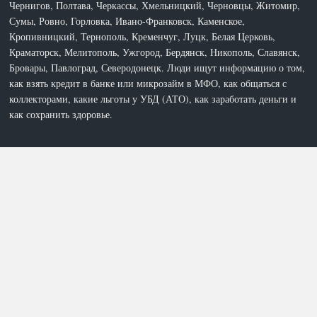
Чернигов, Полтава, Черкассы, Хмельницкий, Черновцы, Житомир,
Сумы, Ровно, Горловка, Ивано-Франковск, Каменское,
Кропивницкий, Тернополь, Кременчуг, Луцк, Белая Церковь,
Краматорск, Мелитополь, Ужгород, Бердянск, Никополь, Славянск,
Бровары, Павлоград, Северодонецк. Люди ищут информацию о том,
как взять кредит в банке или микрозайм в МФО, как общаться с
коллекторами, какие льготы у УБД (АТО), как заработать деньги и
как сохранить здоровье.