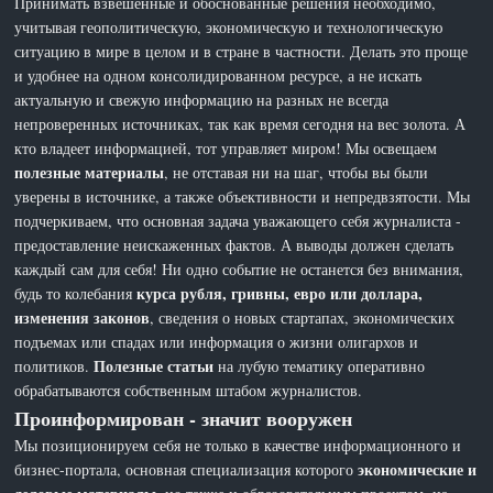
Принимать взвешенные и обоснованные решения необходимо,
учитывая геополитическую, экономическую и технологическую
ситуацию в мире в целом и в стране в частности. Делать это проще
и удобнее на одном консолидированном ресурсе, а не искать
актуальную и свежую информацию на разных не всегда
непроверенных источниках, так как время сегодня на вес золота. А
кто владеет информацией, тот управляет миром! Мы освещаем
полезные материалы
, не отставая ни на шаг, чтобы вы были
уверены в источнике, а также объективности и непредвзятости. Мы
подчеркиваем, что основная задача уважающего себя журналиста -
предоставление неискаженных фактов. А выводы должен сделать
каждый сам для себя! Ни одно событие не останется без внимания,
курса рубля, гривны, евро или доллара,
будь то колебания
изменения законов
, сведения о новых стартапах, экономических
подъемах или спадах или информация о жизни олигархов и
Полезные статьи
политиков.
на лубую тематику оперативно
обрабатываются собственным штабом журналистов.
Проинформирован - значит вооружен
Мы позиционируем себя не только в качестве информационного и
экономические и
бизнес-портала, основная специализация которого